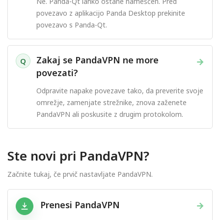
Ne. Panda-Qt lahko ostane nameščen. Pred
povezavo z aplikacijo Panda Desktop prekinite
povezavo s Panda-Qt.
Zakaj se PandaVPN ne more
→
Q
povezati?
Odpravite napake povezave tako, da preverite svoje
omrežje, zamenjate strežnike, znova zaženete
PandaVPN ali poskusite z drugim protokolom.
Ste novi pri PandaVPN?
Začnite tukaj, če prvič nastavljate PandaVPN.
Prenesi PandaVPN
→