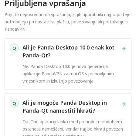
Priljubljena vprašanja
Pojdite neposredno na vprašanja, ki jih uporabniki najpogosteje
potrebujejo pri nastavitvi, plačilu, povezovanju ali pretakanju s
PandaVPN.
Ali je Panda Desktop 10.0 enak kot
→
Q
Panda-Qt?
Ne. Panda Desktop 10.0 je nova generacija
aplikacije PandaVPN za macOS s prenovljenim
vmesnikom in izkušnjo povezovanja.
Ali je mogoče Panda Desktop in
→
Q
Panda-Qt namestiti hkrati?
Da. Obe aplikaciji lahko med prehodnim obdobjem
ostaneta nameščeni, vendar naj bo hkrati povezan