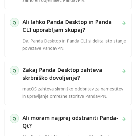
samo en odjemalec PandaVPN.
Ali lahko Panda Desktop in Panda
→
Q
CLI uporabljam skupaj?
Da. Panda Desktop in Panda CLI si delita isto stanje
povezave PandaVPN.
Zakaj Panda Desktop zahteva
→
Q
skrbniško dovoljenje?
macOS zahteva skrbniško odobritev za namestitev
in upravljanje omrežne storitve PandaVPN.
Ali moram najprej odstraniti Panda-
→
Q
Qt?