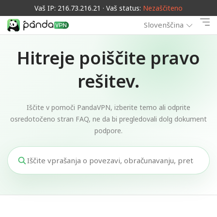
Vaš IP: 216.73.216.21 · Vaš status:
Nezaščiteno
Slovenščina
Hitreje poiščite pravo
rešitev.
Iščite v pomoči PandaVPN, izberite temo ali odprite
osredotočeno stran FAQ, ne da bi pregledovali dolg dokument
podpore.