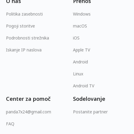
O nas
Prenos
Politika zasebnosti
Windows
Pogoji storitve
macOS
Podrobnosti strežnika
iOS
Iskanje IP naslova
Apple TV
Android
Linux
Android TV
Center za pomoč
Sodelovanje
panda7x24@gmail.com
Postanite partner
FAQ