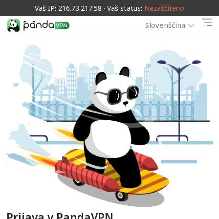
Vaš IP: 216.73.217.58 · Vaš status:
Nezaščiteno
Slovenščina
Prijava v PandaVPN