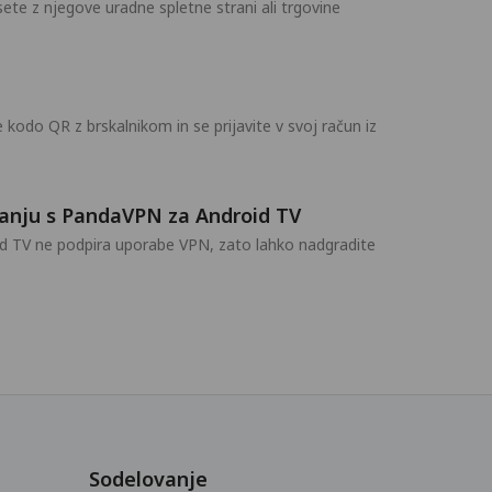
te z njegove uradne spletne strani ali trgovine
 kodo QR z brskalnikom in se prijavite v svoj račun iz
vanju s PandaVPN za Android TV
id TV ne podpira uporabe VPN, zato lahko nadgradite
Sodelovanje