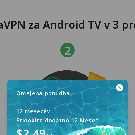
VPN za Android TV v 3 pr
Omejena ponudba
12 mesecev
Pridobite dodatno 12 Meseci
$2.49