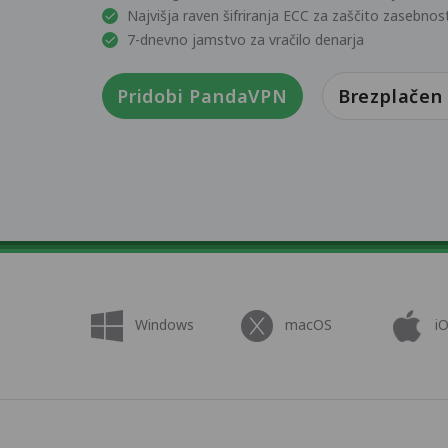
Najvišja raven šifriranja ECC za zaščito zasebnos
7-dnevno jamstvo za vračilo denarja
Pridobi PandaVPN
Brezplačen
Windows
macOS
i