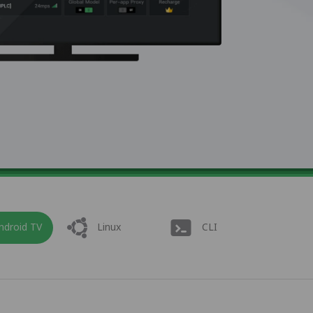
ndroid TV
Linux
CLI