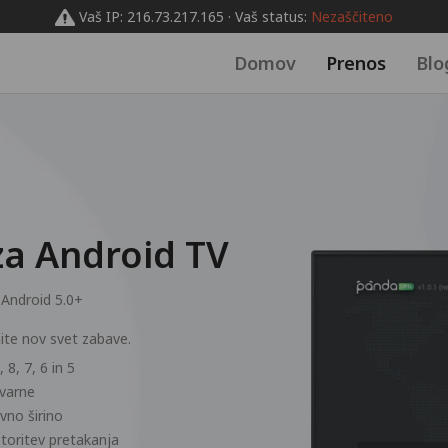
Vaš IP: 216.73.217.165 · Vaš status:
Nezaščiteno
Domov
Prenos
Blo
a Android TV
:
Android 5.0+
nite nov svet zabave.
 8, 7, 6 in 5
 varne
vno širino
storitev pretakanja