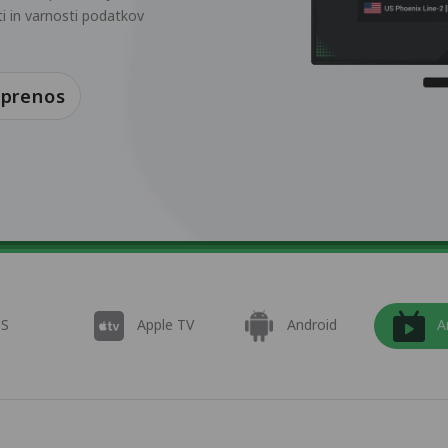
ti in varnosti podatkov
 prenos
OS
Apple TV
Android
A