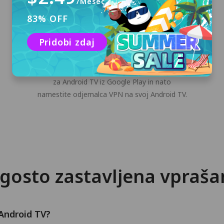
/Mesec
83% OFF
Pridobi zdaj
Prenesite in namestite
Kliknite gumb »Brezplačen prenos« ali
prenesite namestitveni program PandaVPN
za Android TV iz Google Play in nato
namestite odjemalca VPN na svoj Android TV.
gosto zastavljena vpraša
Android TV?