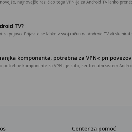
ovejše, najnovejšo različico tega VPN-ja za Android TV lahko prenese
droid TV?
a prijavo. Prijavite se lahko v svoj račun na Android TV ali skenirate
 manjka komponenta, potrebna za VPN« pri povezo
ajo potrebne komponente za VPN« je zato, ker trenutni sistem Andro
os
Center za pomoč