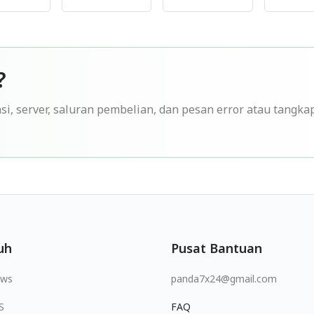
?
si, server, saluran pembelian, dan pesan error atau tangka
uh
Pusat Bantuan
ows
panda7x24@gmail.com
S
FAQ