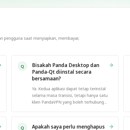
kan pengguna saat menyiapkan, membayar,
→
→
Bisakah Panda Desktop dan
Q
Panda-Qt diinstal secara
bersamaan?
Ya. Kedua aplikasi dapat tetap terinstal
selama masa transisi, tetapi hanya satu
klien PandaVPN yang boleh terhubung
dalam satu waktu.
→
→
Apakah saya perlu menghapus
Q