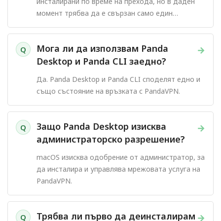
инсталирани по време на прехода, но в даден
момент трябва да е свързан само един
PandaVPN клиент.
Мога ли да използвам Panda
→
Q
Desktop и Panda CLI заедно?
Да. Panda Desktop и Panda CLI споделят едно и
също състояние на връзката с PandaVPN.
Защо Panda Desktop изисква
→
Q
администраторско разрешение?
macOS изисква одобрение от администратор, за
да инсталира и управлява мрежовата услуга на
PandaVPN.
Трябва ли първо да деинсталирам
→
Q