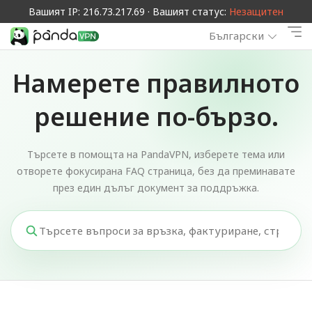
Вашият IP: 216.73.217.69 · Вашият статус:
Незащитен
Български
Намерете правилното
решение по-бързо.
Търсете в помощта на PandaVPN, изберете тема или
отворете фокусирана FAQ страница, без да преминавате
през един дълъг документ за поддръжка.