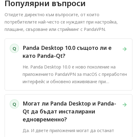
Популярни въпроси
Отидете директно към въпросите, от които
потребителите най-често се нуждаят при настройка,
плащане, свързване или стрийминг с PandaVPN.
Panda Desktop 10.0 същото ли е
→
Q
като Panda-Qt?
Не. Panda Desktop 10.0 е ново поколение на
приложението PandaVPN за macOS с преработен
интерфейс и обновено изживяване при
свързване.
Могат ли Panda Desktop и Panda-
→
Q
Qt да бъдат инсталирани
едновременно?
Да. И двете приложения могат да останат