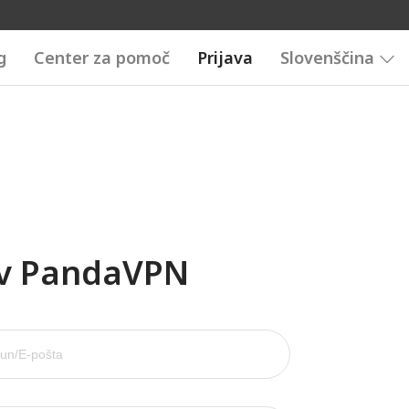
g
Center za pomoč
Prijava
Slovenščina
 v PandaVPN