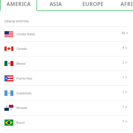
AMERICA
ASIA
EUROPE
AFR
Lokacija strežnika
>
30
United States
>
4
Canada
>
2
Mexico
>
1
Puerto Rico
>
1
Guatemala
>
1
Panama
>
7
Brazil