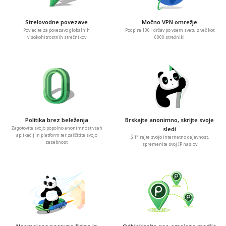
Strelovodne povezave
Močno VPN omrežje
Povlecite za povezavo globalnih
Podpira 100+ držav po vsem svetu z več kot
visokohitrostnih strežnikov
6000 strežniki
Politika brez beleženja
Brskajte anonimno, skrijte svoje
Zagotovite svojo popolno anonimnost vseh
sledi
aplikacij in platform ter zaščitite svojo
Šifrirajte svojo internetno dejavnost,
zasebnost
spremenite svoj IP naslov