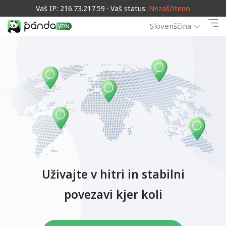
Vaš IP: 216.73.217.59 · Vaš status:
Nezaščiteno
Slovenščina
Uživajte v hitri in stabilni
povezavi kjer koli