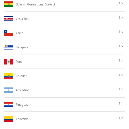
>
1
Bolivia, Plurinational State of
>
1
Costa Rica
>
1
Chile
>
1
Uruguay
>
1
Peru
>
1
Ecuador
>
1
Argentina
>
1
Paraguay
>
1
Colombia