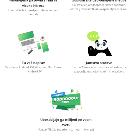
Neomejena pasovna širina in
Odblokirajte geo-omejene medije
visoka hitrost
Od pretakanja videoposnetkov do socialnih
omrežij, PandaVPN lahko uporabljate kjer koli
Uresničite brez medpomnilnika in brez
zamude
Za več naprav
Jamstvo storitve
Na voljo za Android, iOS, Windows, Mac, Linux
Imamo 7-dnevno jamstvo za vračilo denarja,
in Android TV
zagotavljamo globalno tehnično podporo
Uporabljajo ga milijoni po vsem
svetu
PandaVPN ščiti podatke in varnost informacij