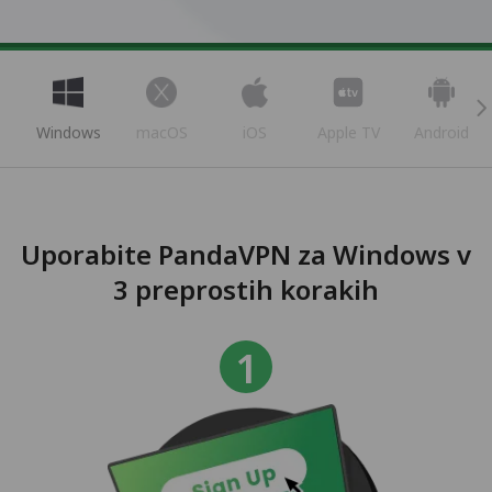
Windows
macOS
iOS
Apple TV
Android
Uporabite PandaVPN za Windows v
3 preprostih korakih