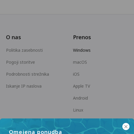
O nas
Prenos
Politika zasebnosti
Windows
Pogoji storitve
macOS
Podrobnosti strežnika
iOS
Iskanje IP naslova
Apple TV
Android
Linux
Android TV
Omejena ponudba