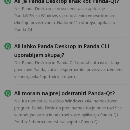
Ali je Panda Desktop enak kot Panda-Qt?
Ne. Panda Desktop je nova generacija aplikacije
PandaVPN za Windows s prenovljenim vmesnikom in
izkušnjo povezovanja. Nadomešča starejšo aplikacijo
Panda-Qt.
Ali lahko Panda Desktop in Panda CLI
uporabljam skupaj?
Da. Panda Desktop in Panda CLI uporabljata isto stanje
povezave Panda, zato se spremembe povezave, izvedene
v enem, prikažejo tudi v drugem.
Ali moram najprej odstraniti Panda-Qt?
Ne. Ko namestite različico
Windows x64
, namestitveni
program Panda Desktop pred namestitvijo nove različice
samodejno zazna in odstrani staro aplikacijo Panda-Qt.
Pred začetkom namestitve zaprite Panda-Qt.