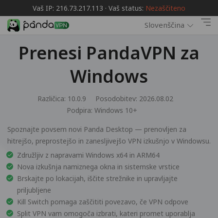
Vaš IP: 216.73.217.113 · Vaš status:
Nezaščiteno
Slovenščina
Prenesi PandaVPN za
Windows
Različica: 10.0.9
Posodobitev: 2026.08.02
Podpira:
Windows 10+
Spoznajte povsem novi Panda Desktop — prenovljen za
hitrejšo, preprostejšo in zanesljivejšo VPN izkušnjo v Windowsu.
Združljiv z napravami Windows x64 in ARM64
Nova izkušnja namiznega okna in sistemske vrstice
Brskajte po lokacijah, iščite strežnike in upravljajte
priljubljene
Kill Switch pomaga zaščititi povezavo, če VPN odpove
Split VPN vam omogoča izbrati, kateri promet uporablja