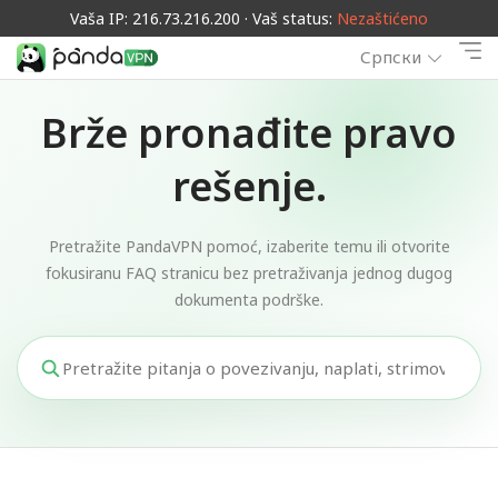
Vaša IP: 216.73.216.200 · Vaš status:
Nezaštićeno
Српски
Brže pronađite pravo
rešenje.
Pretražite PandaVPN pomoć, izaberite temu ili otvorite
fokusiranu FAQ stranicu bez pretraživanja jednog dugog
dokumenta podrške.