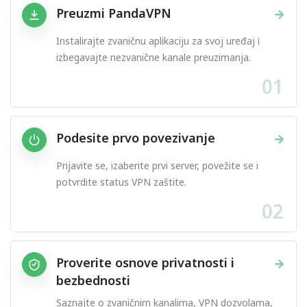
Preuzmi PandaVPN
→
Instalirajte zvaničnu aplikaciju za svoj uređaj i
izbegavajte nezvanične kanale preuzimanja.
01
Podesite prvo povezivanje
→
Prijavite se, izaberite prvi server, povežite se i
potvrdite status VPN zaštite.
02
Proverite osnove privatnosti i
→
bezbednosti
Saznajte o zvaničnim kanalima, VPN dozvolama,