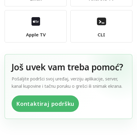
Apple TV
CLI
Još uvek vam treba pomoć?
Pošaljite podršci svoj uređaj, verziju aplikacije, server,
kanal kupovine i tačnu poruku o grešci ili snimak ekrana.
Kontaktiraj podršku