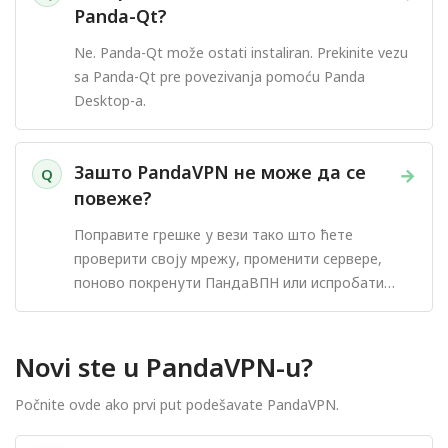
Panda-Qt?
Ne. Panda-Qt može ostati instaliran. Prekinite vezu
sa Panda-Qt pre povezivanja pomoću Panda
Desktop-a.
Зашто PandaVPN не може да се
→
Q
повеже?
Поправите грешке у вези тако што ћете
проверити своју мрежу, променити сервере,
поново покренути ПандаВПН или испробати
други протокол.
Novi ste u PandaVPN-u?
Počnite ovde ako prvi put podešavate PandaVPN.