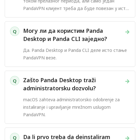
током прелазног периода, али само један
PandaVPN клијент треба да буде повезан у исто
време.
Могу ли да користим Panda
→
Q
Desktop и Panda CLI заједно?
Да. Panda Desktop и Panda CLI деле исто стање
PandaVPN везе.
Zašto Panda Desktop traži
→
Q
administratorsku dozvolu?
macOS zahteva administratorsko odobrenje za
instaliranje i upravljanje mrežnom uslugom
PandaVPN.
Da li prvo treba da deinstaliram
→
Q