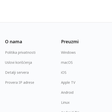
O nama
Preuzmi
Politika privatnosti
Windows
Uslovi korišćenja
macOS
Detalji servera
iOS
Provera IP adrese
Apple TV
Android
Linux