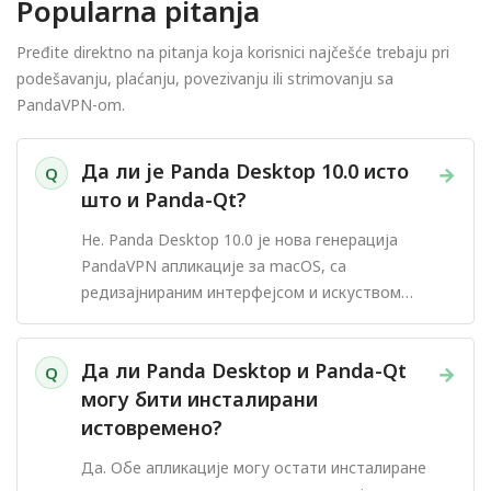
Popularna pitanja
Pređite direktno na pitanja koja korisnici najčešće trebaju pri
podešavanju, plaćanju, povezivanju ili strimovanju sa
PandaVPN-om.
Да ли је Panda Desktop 10.0 исто
→
Q
што и Panda-Qt?
Не. Panda Desktop 10.0 је нова генерација
PandaVPN апликације за macOS, са
редизајнираним интерфејсом и искуством
повезивања.
Да ли Panda Desktop и Panda-Qt
→
Q
могу бити инсталирани
истовремено?
Да. Обе апликације могу остати инсталиране