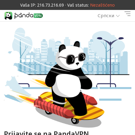
Vaša IP: 216.73.216.69 · Vaš status:
Nezaštićeno
Српски
Prijavite se na PandaVPN