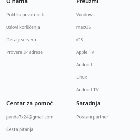
O nama
Preuzmi
Politika privatnosti
Windows
Uslovi korišćenja
macOS
Detalji servera
iOS
Provera IP adrese
Apple TV
Android
Linux
Android TV
Centar za pomoć
Saradnja
panda7x24@gmail.com
Postani partner
Česta pitanja