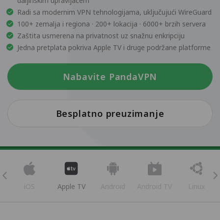
daljinskim upravljačem
Radi sa modernim VPN tehnologijama, uključujući WireGuard
100+ zemalja i regiona · 200+ lokacija · 6000+ brzih servera
Zaštita usmerena na privatnost uz snažnu enkripciju
Jedna pretplata pokriva Apple TV i druge podržane platforme
Nabavite PandaVPN
Besplatno preuzimanje
iOS
Apple TV
Android
Android TV
Linux