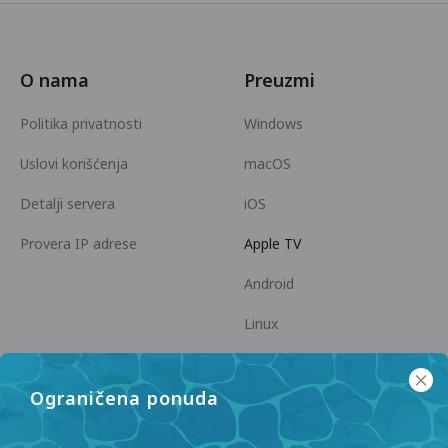
O nama
Preuzmi
Politika privatnosti
Windows
Uslovi korišćenja
macOS
Detalji servera
iOS
Provera IP adrese
Apple TV
Android
Linux
Android TV
Ograničena ponuda
Centar za pomoć
Saradnja