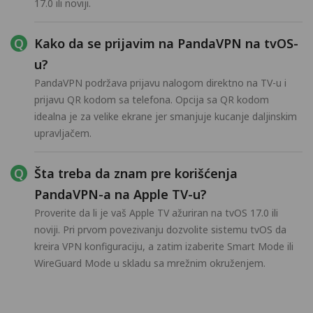
17.0 ili noviji.
Kako da se prijavim na PandaVPN na tvOS-
u?
PandaVPN podržava prijavu nalogom direktno na TV-u i
prijavu QR kodom sa telefona. Opcija sa QR kodom
idealna je za velike ekrane jer smanjuje kucanje daljinskim
upravljačem.
Šta treba da znam pre korišćenja
PandaVPN-a na Apple TV-u?
Proverite da li je vaš Apple TV ažuriran na tvOS 17.0 ili
noviji. Pri prvom povezivanju dozvolite sistemu tvOS da
kreira VPN konfiguraciju, a zatim izaberite Smart Mode ili
WireGuard Mode u skladu sa mrežnim okruženjem.