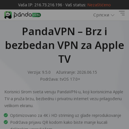
Vaša IP: 216.73.216.196 · Vaš status:
Nezaštićeno
Српски
PandaVPN – Brz i
bezbedan VPN za Apple
TV
Verzija: 9.5.0
Ažuriranje: 2026.06.15
Podržava:
tvOS 17.0+
Korisnici širom sveta veruju PandaVPN-u, koji korisnicima Apple
TV-a pruža brzu, bezbednu i privatnu internet vezu prilagođenu
velikom ekranu.
Optimizovano za 4K i HD striming uz glađe reprodukovanje
Podržava prijavu QR kodom kako biste manje kucali