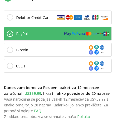
Debit or Credit Card
PayPal
Bitcoin
USDT
Danes vam bomo za Poslovni paket za 12 mesecev
zaračunali
US$59.99
; hkrati lahko povežete do 20 naprav.
Vaša naročnina se podaljša vsakih 12 mesecev za US$59.99 z
enako omejitvijo 20 naprav. Kadar koli jo lahko prekličete. Za
pomoč si oglejte
FAQ
.
Z oddajo tega obrazca se strinjate z našo
Politiko