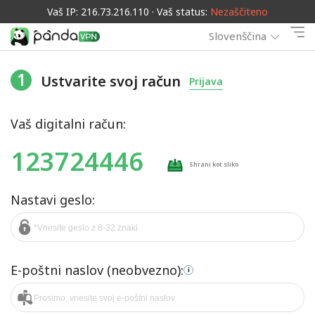
Vaš IP: 216.73.216.110 · Vaš status:
Nezaščiteno
Slovenščina
1
Ustvarite svoj račun
Prijava
Vaš digitalni račun:
123724446
Shrani kot sliko
Nastavi geslo:
E-poštni naslov (neobvezno):
i