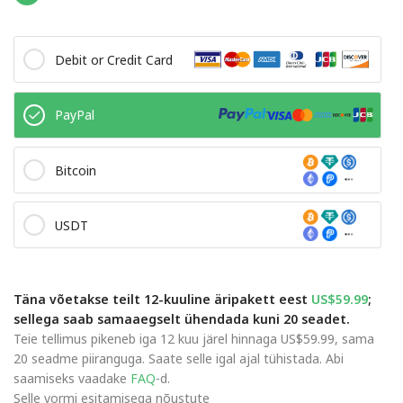
Debit or Credit Card
PayPal
Bitcoin
USDT
Täna võetakse teilt 12-kuuline äripakett eest
US$59.99
;
sellega saab samaaegselt ühendada kuni 20 seadet.
Teie tellimus pikeneb iga 12 kuu järel hinnaga US$59.99, sama
20 seadme piiranguga. Saate selle igal ajal tühistada. Abi
saamiseks vaadake
FAQ
-d.
Selle vormi esitamisega nõustute