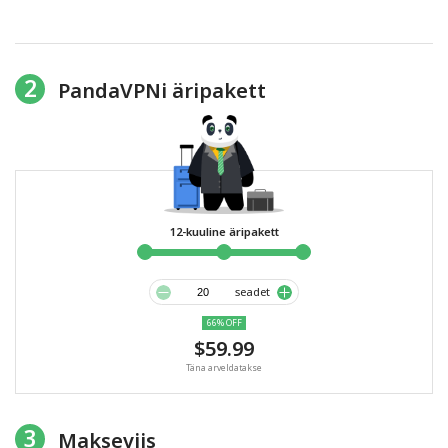
2
PandaVPNi äripakett
12-kuuline äripakett
seadet
66% OFF
$59.99
Täna arveldatakse
3
Makseviis