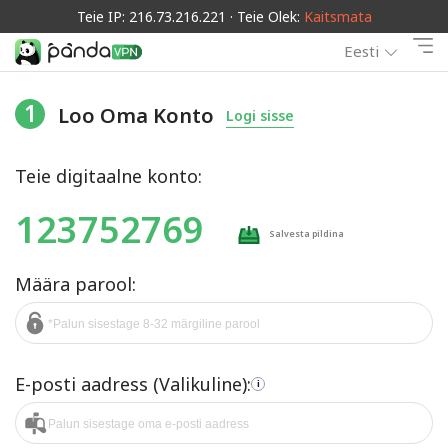
Teie IP: 216.73.216.221 · Teie Olek:
Kaitsmata
Eesti
1
Loo Oma Konto
Logi sisse
Teie digitaalne konto:
123752769
Salvesta pildina
Määra parool:
E-posti aadress (Valikuline):
i