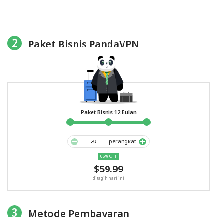
2
Paket Bisnis PandaVPN
Paket Bisnis 12 Bulan
perangkat
66% OFF
$59.99
ditagih hari ini
3
Metode Pembayaran