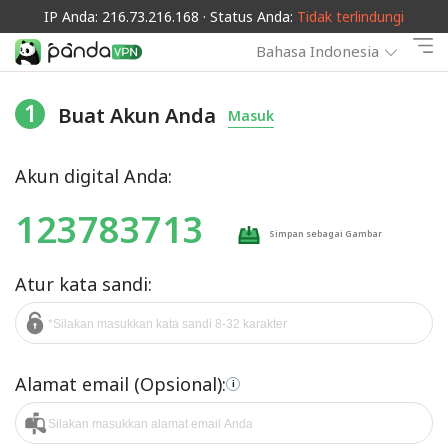
IP Anda: 216.73.216.168 · Status Anda:
Tidak terlindungi
Bahasa Indonesia
1
Buat Akun Anda
Masuk
Akun digital Anda:
123783713
Simpan sebagai Gambar
Atur kata sandi:
Alamat email (Opsional):
i