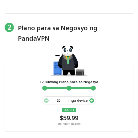
2
Plano para sa Negosyo ng
PandaVPN
12-Buwang Plano para sa Negosyo
mga device
66% OFF
$59.99
sisingilin ngayon