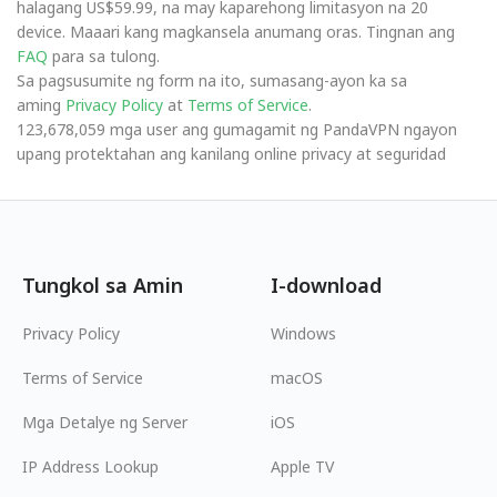
halagang US$59.99, na may kaparehong limitasyon na 20
device. Maaari kang magkansela anumang oras. Tingnan ang
FAQ
para sa tulong.
Sa pagsusumite ng form na ito, sumasang-ayon ka sa
aming
Privacy Policy
at
Terms of Service
.
123,678,059 mga user ang gumagamit ng PandaVPN ngayon
upang protektahan ang kanilang online privacy at seguridad
Tungkol sa Amin
I-download
Privacy Policy
Windows
Terms of Service
macOS
Mga Detalye ng Server
iOS
IP Address Lookup
Apple TV