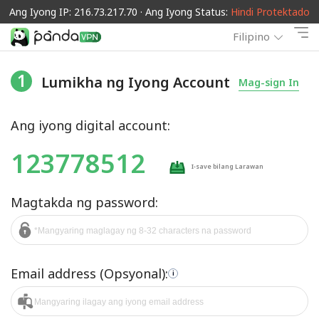
Ang Iyong IP: 216.73.217.70 · Ang Iyong Status:
Hindi Protektado
Filipino
1
Lumikha ng Iyong Account
Mag-sign In
Ang iyong digital account:
123778512
I-save bilang Larawan
Magtakda ng password:
Email address (Opsyonal):
i