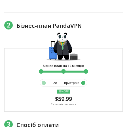
2
Бізнес-план PandaVPN
Бізнес-план на 12 місяців
пристроїв
66% OFF
$59.99
Сьогодні спишеться
3
Спосіб оплати