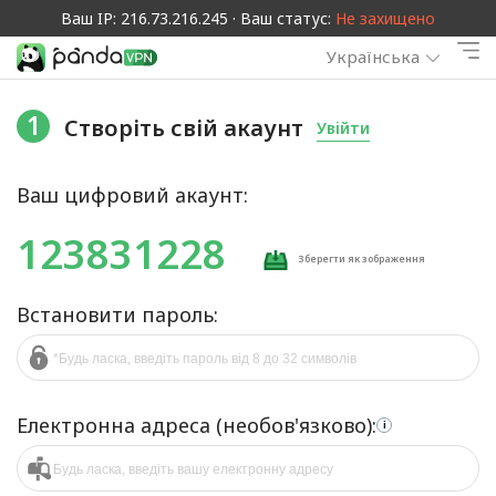
Ваш IP: 216.73.216.245 · Ваш статус:
Не захищено
Українська
1
Створіть свій акаунт
Увійти
Ваш цифровий акаунт:
123831228
Зберегти як зображення
Встановити пароль:
Електронна адреса (необов'язково):
i