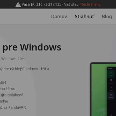
Vaša IP: 216.73.217.135 · Váš stav:
Nechránený
Domov
Stiahnuť
Blog
 pre Windows
:
Windows 10+
pre rýchlejší, jednoduchší a
RM64
ou lištou
avujte obľúbené
padne
oužíva PandaVPN