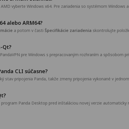
ebo AMD vyberte Windows x64. Pre zariadenia so systémom Window
 x64 alebo ARM64?
rmácie
a potom v časti
Špecifikácie zariadenia
skontrolujte polož
a-Qt?
e PandaVPN pre Windows s prepracovaným rozhraním a spôsobom pripá
Panda CLI súčasne?
ý stav pripojenia Panda, takže zmeny pripojenia vykonané v jednom 
Qt?
 program Panda Desktop pred inštaláciou novej verzie automaticky r