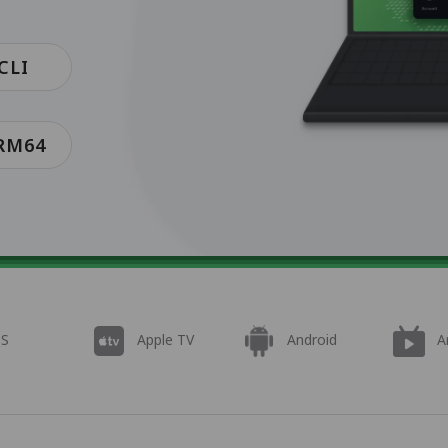
CLI
ARM64
OS
Apple TV
Android
A