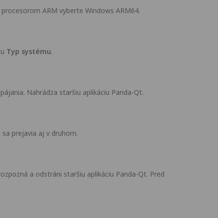
s a procesorom ARM vyberte Windows ARM64.
ku
Typ systému
.
jania. Nahrádza staršiu aplikáciu Panda-Qt.
sa prejavia aj v druhom.
ozpozná a odstráni staršiu aplikáciu Panda-Qt. Pred