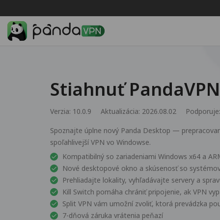
Stiahnuť PandaVPN
Verzia: 10.0.9
Aktualizácia: 2026.08.02
Podporuje
Spoznajte úplne nový Panda Desktop — prepracovaný 
spoľahlivejší VPN vo Windowse.
Kompatibilný so zariadeniami Windows x64 a A
Nové desktopové okno a skúsenosť so systémov
Prehliadajte lokality, vyhľadávajte servery a spr
Kill Switch pomáha chrániť pripojenie, ak VPN vy
Split VPN vám umožní zvoliť, ktorá prevádzka p
7-dňová záruka vrátenia peňazí