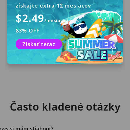
získajte extra 12 mesiacov
$2.49
/mesiacov
Stiahnuť a nainštalovať
83% OFF
Kliknite na "Bezplatné stiahnutie" pre
Získať teraz
stiahnutie PandaVPN pre Windows a
nainštalujte ju do svojho počítača.
Často kladené otázky
ows si mám stiahnuť?