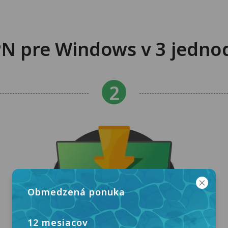
N pre Windows v 3 jedn
Obmedzená ponuka
12 mesiacov