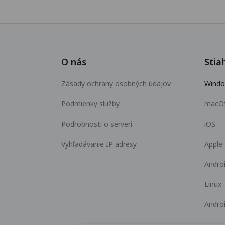
O nás
Stia
Zásady ochrany osobných údajov
Wind
Podmienky služby
macO
Podrobnosti o serveri
iOS
Vyhľadávanie IP adresy
Apple
Andro
Linux
Andro