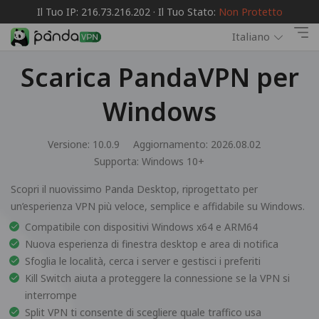
Il Tuo IP: 216.73.216.202 · Il Tuo Stato:
Non Protetto
Italiano
Scarica PandaVPN per
Windows
Versione: 10.0.9
Aggiornamento: 2026.08.02
Supporta:
Windows 10+
Scopri il nuovissimo Panda Desktop, riprogettato per
un’esperienza VPN più veloce, semplice e affidabile su Windows.
Compatibile con dispositivi Windows x64 e ARM64
Nuova esperienza di finestra desktop e area di notifica
Sfoglia le località, cerca i server e gestisci i preferiti
Kill Switch aiuta a proteggere la connessione se la VPN si
interrompe
Split VPN ti consente di scegliere quale traffico usa