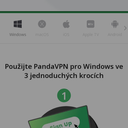
Windows
macOS
iOS
Apple TV
Android
Použijte PandaVPN pro Windows ve
3 jednoduchých krocích