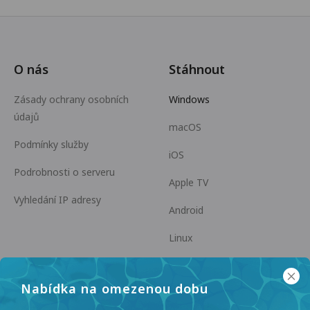
O nás
Stáhnout
Zásady ochrany osobních
Windows
údajů
macOS
Podmínky služby
iOS
Podrobnosti o serveru
Apple TV
Vyhledání IP adresy
Android
Linux
Android TV
Nabídka na omezenou dobu
Centrum nápovědy
Spolupráce