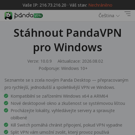
Vaše IP: 216.73.216.20 · Váš stav:
Nechráněno
Čeština
Stáhnout PandaVPN
pro Windows
Verze: 10.0.9
Aktualizace: 2026.08.02
Podporuje:
Windows 10+
Seznamte se s zcela novým Panda Desktop — přepracovaným
pro rychlejší, jednodušší a spolehlivější VPN ve Windows.
Kompatibilní se zařízeními Windows x64 a ARM64
Nové desktopové okno a zkušenost se systémovou lištou
Procházejte lokality, vyhledávejte servery a spravujte
oblíbené
Kill Switch pomáhá chránit připojení, pokud VPN vypadne
Split VPN vám umožní zvolit, který provoz používá