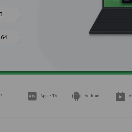
I
64
OS
Apple TV
Android
A