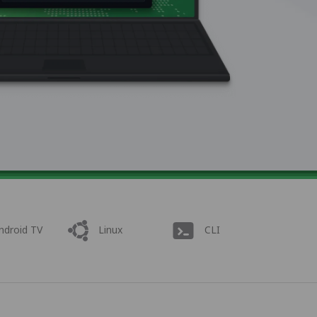
ndroid TV
Linux
CLI