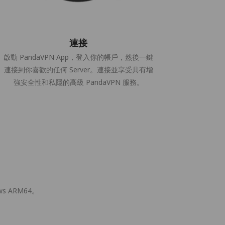
連接
啟動 PandaVPN App，登入你的帳戶，然後一鍵
連接到你喜歡的任何 Server。連接並享受具有增
強安全性和私隱的高級 PandaVPN 服務。
s ARM64。