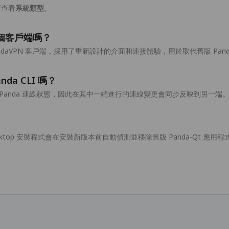
下查看
系統類型
。
是同一個客戶端嗎？
 版 PandaVPN 客戶端，採用了重新設計的介面和連接體驗，用於取代舊版 Pand
nda CLI 嗎？
 共用同一個 Panda 連線狀態，因此在其中一端進行的連線變更會同步反映到另一端
esktop 安裝程式會在安裝新版本前自動偵測並移除舊版 Panda-Qt 應用程