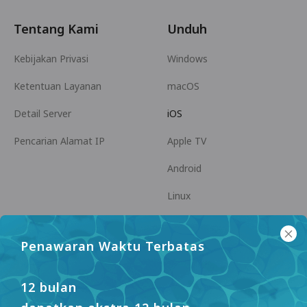
Tentang Kami
Unduh
Kebijakan Privasi
Windows
Ketentuan Layanan
macOS
Detail Server
iOS
Pencarian Alamat IP
Apple TV
Android
Linux
Android TV
Penawaran Waktu Terbatas
Pusat Bantuan
Kerja Sama
panda7x24@gmail.com
Menjadi Afiliasi
12 bulan