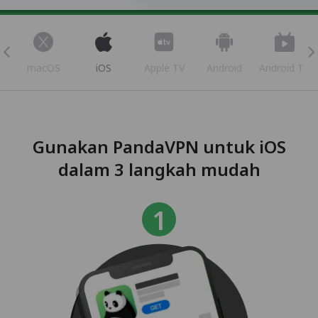
s
macOS
iOS
Apple TV
Android
Android TV
Gunakan PandaVPN untuk iOS
dalam 3 langkah mudah