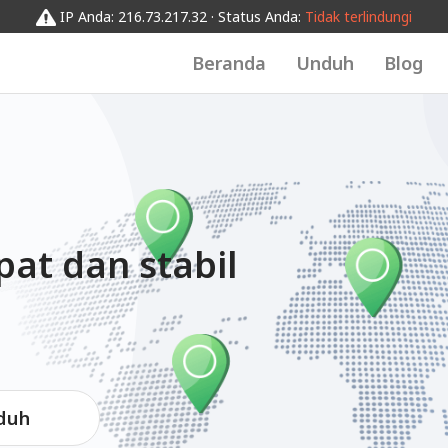
IP Anda: 216.73.217.32 · Status Anda:
Tidak terlindungi
Beranda
Unduh
Blog
pat dan stabil
duh