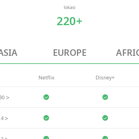
lokasi
220+
ASIA
EUROPE
AFRI
Netflix
Disney+
>
30
>
4