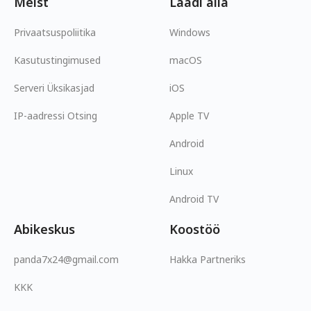
Meist
Laadi alla
Privaatsuspoliitika
Windows
Kasutustingimused
macOS
Serveri Üksikasjad
iOS
IP-aadressi Otsing
Apple TV
Android
Linux
Android TV
Abikeskus
Koostöö
panda7x24@gmail.com
Hakka Partneriks
KKK