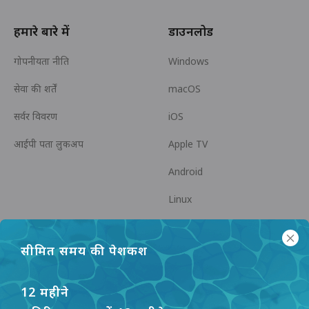
हमारे बारे में
डाउनलोड
गोपनीयता नीति
Windows
सेवा की शर्तें
macOS
सर्वर विवरण
iOS
आईपी पता लुकअप
Apple TV
Android
Linux
Android TV
सीमित समय की पेशकश
सहायता केंद्र
सहयोग
panda7x24@gmail.com
एक एफिलिएट बनें
12 महीने