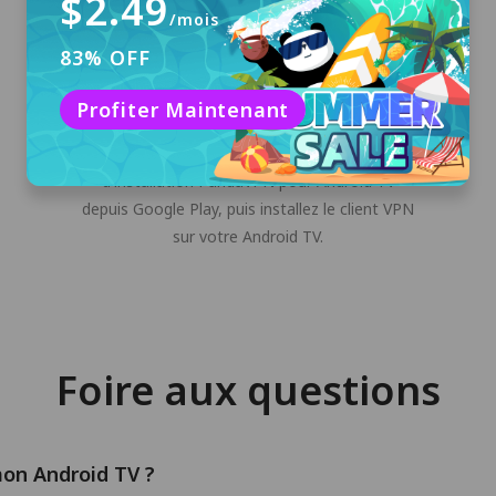
$2.49
/mois
83% OFF
Télécharger et installer
Profiter Maintenant
Cliquez sur le bouton "Téléchargement
gratuit" ou téléchargez le programme
d'installation PandaVPN pour Android TV
depuis Google Play, puis installez le client VPN
sur votre Android TV.
Foire aux questions
on Android TV ?