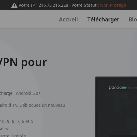
Votre IP : 216.73.216.228 · Votre Statut :
Non Protégé
Accueil
Télécharger
Bl
VPN pour
charge :
Android 5.0+
 Android TV. Débloquez un nouveau
0, 9, 8, 7, 6 et 5
sées
nte illimitée