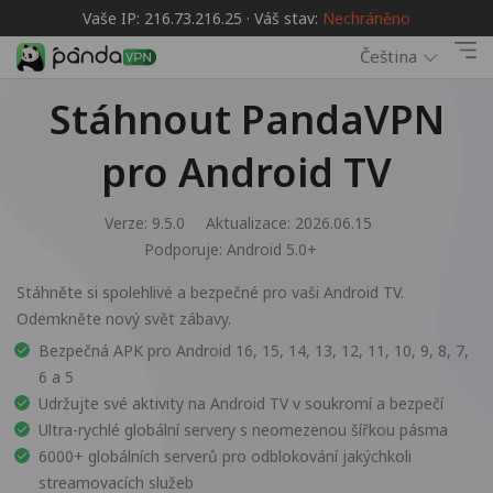
Vaše IP: 216.73.216.25 · Váš stav:
Nechráněno
Čeština
Stáhnout PandaVPN
pro Android TV
Verze: 9.5.0
Aktualizace: 2026.06.15
Podporuje:
Android 5.0+
Stáhněte si spolehlivé a bezpečné pro vaši Android TV.
Odemkněte nový svět zábavy.
Bezpečná APK pro Android 16, 15, 14, 13, 12, 11, 10, 9, 8, 7,
6 a 5
Udržujte své aktivity na Android TV v soukromí a bezpečí
Ultra-rychlé globální servery s neomezenou šířkou pásma
6000+ globálních serverů pro odblokování jakýchkoli
streamovacích služeb