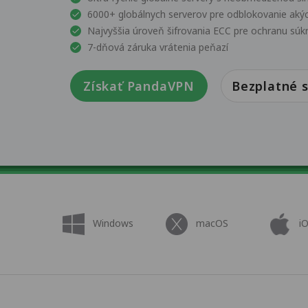
6000+ globálnych serverov pre odblokovanie aký
Najvyššia úroveň šifrovania ECC pre ochranu súk
7-dňová záruka vrátenia peňazí
Získať PandaVPN
Bezplatné s
Windows
macOS
i