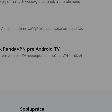
z jej oficiálnych webových stránok alebo obchodu
TV alebo naskenovať QR kód prehliadačom a prihlásiť
í k PandaVPN pre Android TV
systém Android TV nepodporuje použitie VPN, môžete
Spolupráca