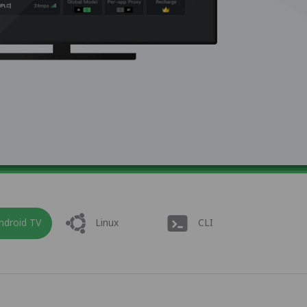
ndroid TV
Linux
CLI