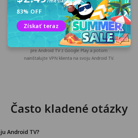
/mesiacov
83% OFF
Získať teraz
Stiahnuť a nainštalovať
Kliknite na tlačidlo "Bezplatné stiahnutie"
alebo stiahnite inštalačný program PandaVPN
pre Android TV z Google Play a potom
nainštalujte VPN klienta na svoju Android TV.
Často kladené otázky
ju Android TV?