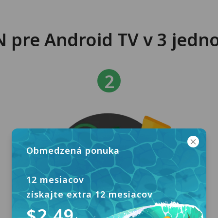
 pre Android TV v 3 jed
Obmedzená ponuka
12 mesiacov
získajte extra 12 mesiacov
$2.49