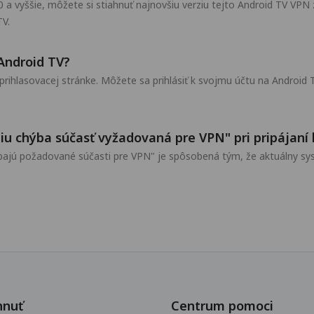
a vyššie, môžete si stiahnuť najnovšiu verziu tejto Android TV VPN 
TV.
Android TV?
ihlasovacej stránke. Môžete sa prihlásiť k svojmu účtu na Android 
niu chýba súčasť vyžadovaná pre VPN" pri pripájan
hýbajú požadované súčasti pre VPN" je spôsobená tým, že aktuálny 
hnuť
Centrum pomoci