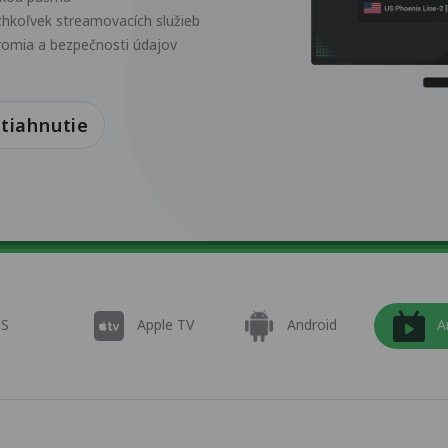
chkoľvek streamovacích služieb
romia a bezpečnosti údajov
tiahnutie
OS
Apple TV
Android
A