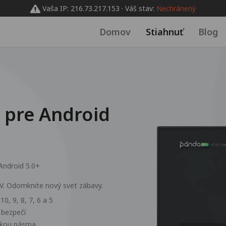
Vaša IP: 216.73.217.153 · Váš stav:
Nechránený
Domov
Stiahnuť
Blog
 pre Android
Android 5.0+
TV. Odomknite nový svet zábavy.
0, 9, 8, 7, 6 a 5
 bezpečí
írkou pásma