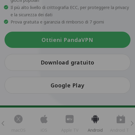
giochi popolari
Il più alto livello di crittografia ECC, per proteggere la privacy
e la sicurezza dei dati
Prova gratuita e garanzia di rimborso di 7 giorni
Ottieni PandaVPN
Download gratuito
Google Play
s
macOS
iOS
Apple TV
Android
Android TV