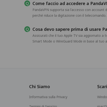
Come faccio ad accedere a PandaV
PandaVPN supporta sia l'accesso con account dir
perché riduce la digitazione con il telecomando.
Cosa devo sapere prima di usare P
Assicurati che il tuo Apple TV sia aggiornato a 
Smart Mode o WireGuard Mode in base al tuo am
Chi Siamo
Scar
Informativa sulla Privacy
Wind
Termini di Servizio
macO