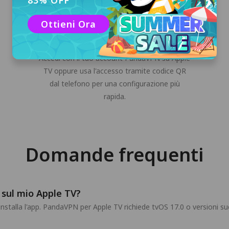
83% OFF
Ottieni Ora
Accedi al tuo account PandaVPN
Accedi con il tuo account PandaVPN su Apple
TV oppure usa l'accesso tramite codice QR
dal telefono per una configurazione più
rapida.
Domande frequenti
 sul mio Apple TV?
nstalla l'app. PandaVPN per Apple TV richiede tvOS 17.0 o versioni su