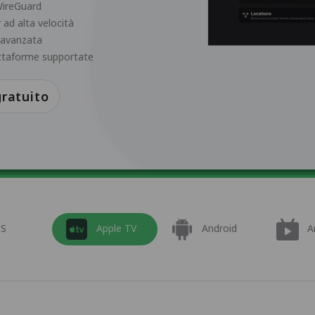
WireGuard
 ad alta velocità
a avanzata
attaforme supportate
ratuito
OS
Apple TV
Android
A