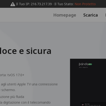
Il Tuo IP: 216.73.217.39 · Il Tuo Stato:
Non Protetto
Homepage
Scarica
oce e sicura
orta:
tvOS 17.0+
e agli utenti Apple TV una connessione
de schermo.
zione più fluida
la digitazione con il telecomando