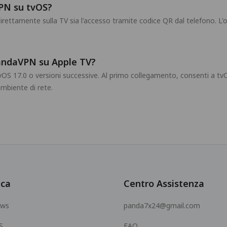
PN su tvOS?
ettamente sulla TV sia l'accesso tramite codice QR dal telefono. L'o
andaVPN su Apple TV?
tvOS 17.0 o versioni successive. Al primo collegamento, consenti a tvO
biente di rete.
ica
Centro Assistenza
ows
panda7x24@gmail.com
S
FAQ