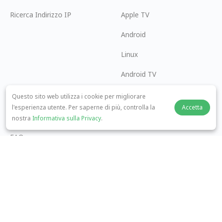
Ricerca Indirizzo IP
Apple TV
Android
Linux
Android TV
Centro Assistenza
Cooperazione
Questo sito web utilizza i cookie per migliorare
l'esperienza utente. Per saperne di più, controlla la
Accetta
panda7x24@gmail.com
Diventa un Affiliato
nostra
Informativa sulla Privacy
.
FAQ
Metodo di Pagamento
© 2026 MOPUBI LIMITED. All rights reserved.