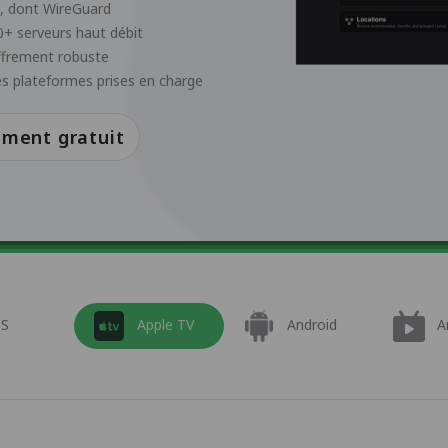
, dont WireGuard
+ serveurs haut débit
iffrement robuste
s plateformes prises en charge
ment gratuit
OS
Apple TV
Android
A