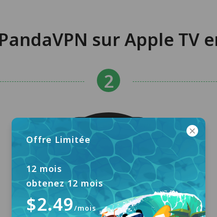
andaVPN sur Apple TV en
Offre Limitée
12 mois
obtenez 12 mois
$2.49
/mois