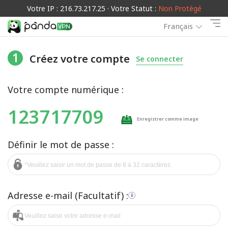
Votre IP : 216.73.217.25 · Votre Statut :
Non Protégé
Français
1
Créez votre compte
Se connecter
Votre compte numérique :
123717709
Enregistrer comme image
Définir le mot de passe :
Adresse e-mail (Facultatif) :
i