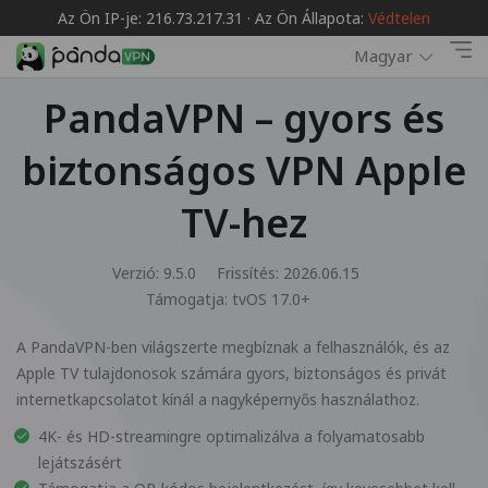
Az Ön IP-je: 216.73.217.31 · Az Ön Állapota:
Védtelen
Magyar
PandaVPN – gyors és
biztonságos VPN Apple
TV-hez
Verzió: 9.5.0
Frissítés: 2026.06.15
Támogatja:
tvOS 17.0+
A PandaVPN-ben világszerte megbíznak a felhasználók, és az
Apple TV tulajdonosok számára gyors, biztonságos és privát
internetkapcsolatot kínál a nagyképernyős használathoz.
4K- és HD-streamingre optimalizálva a folyamatosabb
lejátszásért