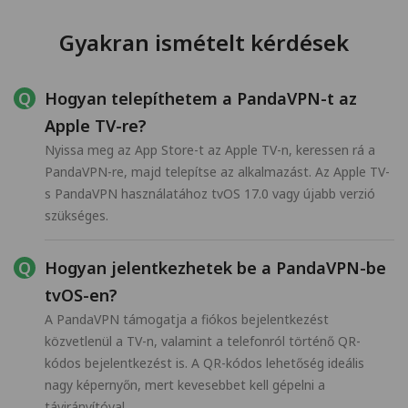
Gyakran ismételt kérdések
Hogyan telepíthetem a PandaVPN-t az
Apple TV-re?
Nyissa meg az App Store-t az Apple TV-n, keressen rá a
PandaVPN-re, majd telepítse az alkalmazást. Az Apple TV-
s PandaVPN használatához tvOS 17.0 vagy újabb verzió
szükséges.
Hogyan jelentkezhetek be a PandaVPN-be
tvOS-en?
A PandaVPN támogatja a fiókos bejelentkezést
közvetlenül a TV-n, valamint a telefonról történő QR-
kódos bejelentkezést is. A QR-kódos lehetőség ideális
nagy képernyőn, mert kevesebbet kell gépelni a
távirányítóval.