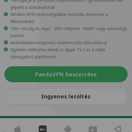
Támogatja a QR-kódos bejelentkezést, így kevesebbet kell
gépelni a távirányítóval
Modern VPN-technológiákkal működik, beleértve a
WireGuardot
100+ ország és régió · 200+ helyszín · 6000+ nagy sebességű
szerver
Adatvédelem-központú védelem erős titkosítással
Egyetlen előfizetés lefedi az Apple TV-t és a többi
támogatott platformot
PandaVPN beszerzése
Ingyenes letöltés