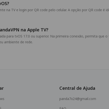
vOS?
 na TV e login por QR code pelo celular. A opção por QR code é ide
 PandaVPN na Apple TV?
izada para tvOS 17.0 ou superior. Na primeira conexão, permita que o
u ambiente de rede.
ar
Central de Ajuda
ows
panda7x24@gmail.com
S
FAQ