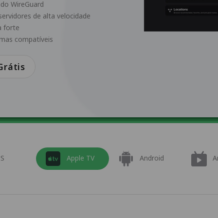
ndo WireGuard
servidores de alta velocidade
 forte
rmas compatíveis
rátis
OS
Apple TV
Android
A