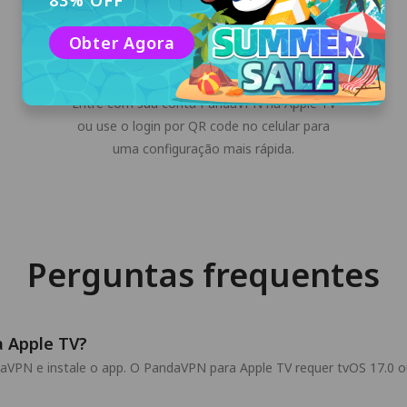
83% OFF
Obter Agora
Entrar na sua conta PandaVPN
Entre com sua conta PandaVPN na Apple TV
ou use o login por QR code no celular para
uma configuração mais rápida.
Perguntas frequentes
 Apple TV?
aVPN e instale o app. O PandaVPN para Apple TV requer tvOS 17.0 ou