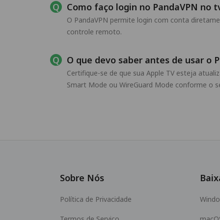
Como faço login no PandaVPN no t
O PandaVPN permite login com conta diretamente
controle remoto.
O que devo saber antes de usar o
Certifique-se de que sua Apple TV esteja atual
Smart Mode ou WireGuard Mode conforme o se
Sobre Nós
Baix
Política de Privacidade
Wind
Termos de Serviço
macO