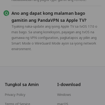
Ano ang dapat kong malaman bago
gamitin ang PandaVPN sa Apple TV?
Tiyaking naka-update ang iyong Apple TV sa tvOS 17.0 o
mas bago. Sa unang koneksyon, payagan ang tvOS na
gumawa ng VPN configuration, pagkatapos ay piliin ang
Smart Mode o WireGuard Mode ayon sa iyong network
environment.
Tungkol sa Amin
I-download
Privacy Policy
Windows
Terms of Service
macOS