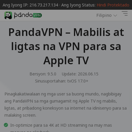
Ang Iyong IP: 216.73.217.134 · Ang Iyong Status:
Hindi Protektado
Filipino
PandaVPN – Mabilis at
ligtas na VPN para sa
Apple TV
Bersyon: 9.5.0
Update: 2026.06.15
Sinusuportahan:
tvOS 17.0+
Pinagkakatiwalaan ng mga user sa buong mundo, nagbibigay
ang PandaVPN sa mga gumagamit ng Apple TV ng mabilis,
ligtas, at pribadong koneksyon sa internet na idinisenyo para sa
malaking screen.
In-optimize para sa 4K at HD streaming na may mas