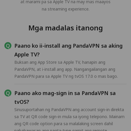
at marami pa sa Apple TV na may mas maayos
na streaming experience.
Mga madalas itanong
Paano ko ii-install ang PandaVPN sa aking
Apple TV?
Buksan ang App Store sa Apple TV, hanapin ang
PandaVPN, at i-install ang app. Nangangailangan ang
PandaVPN para sa Apple TV ng tvOS 17.0 o mas bago.
Paano ako mag-sign in sa PandaVPN sa
tvOS?
Sinusuportahan ng PandaVPN ang account sign-in direkta
sa TV at QR code sign-in mula sa iyong telepono. Mainam
ang QR code option para sa malalaking screen dahil
nababawasan ang pagta-type gamit ang remote.