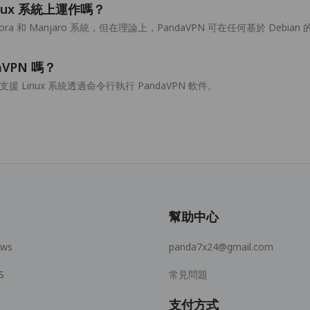
Linux 系統上運作嗎？
edora 和 Manjaro 系統，但在理論上，PandaVPN 可在任何基於 Debian 
aVPN 嗎？
 Linux 系統透過命令行執行 PandaVPN 軟件。
幫助中心
ows
panda7x24@gmail.com
S
常見問題
支付方式