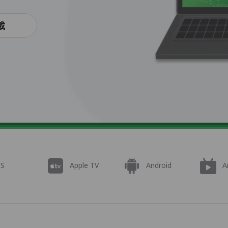
載
OS
Apple TV
Android
A