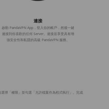
連接
啟動 PandaVPN App，登入你的帳戶，然後一鍵
連接到你喜歡的任何 Server。連接並享受具有增
強安全性和私隱的高級 PandaVPN 服務。
「屬性」，然後選擇「權限」並勾選「允許檔案作為程式執行」。完成