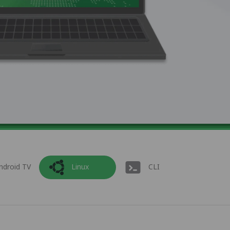
ndroid TV
Linux
CLI