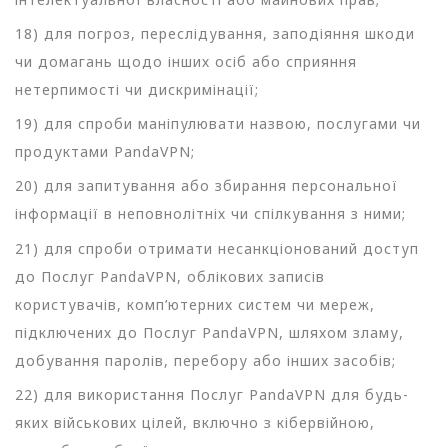
18) для погроз, переслідування, заподіяння шкоди
чи домагань щодо інших осіб або сприяння
нетерпимості чи дискримінації;
19) для спроби маніпулювати назвою, послугами чи
продуктами PandaVPN;
20) для запитування або збирання персональної
інформації в неповнолітніх чи спілкування з ними;
21) для спроби отримати несанкціонований доступ
до Послуг PandaVPN, облікових записів
користувачів, комп’ютерних систем чи мереж,
підключених до Послуг PandaVPN, шляхом зламу,
добування паролів, перебору або інших засобів;
22) для використання Послуг PandaVPN для будь-
яких військових цілей, включно з кібервійною,