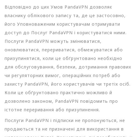
Відповідно до цих Умов PandaVPN дозволяє
власнику облікового запису та, де це застосовно,
його Уповноваженим користувачам отримувати
доступ до Послуг PandaVPN і користуватися ними.
Послуги PandaVPN можуть змінюватися,
оновлюватися, перериватися, обмежуватися або
призупинятися, коли це обґрунтовано необхідно
для обслуговування, безпеки, дотримання правових
чи регуляторних вимог, операційних потреб або
захисту PandaVPN, його користувачів чи третіх осіб.
Коли це обґрунтовано практично можливо й
дозволено законом, PandaVPN повідомить про
істотне переривання або призупинення.
Послуги PandaVPN і підписки не пропонуються, не
продаються та не призначені для використання в