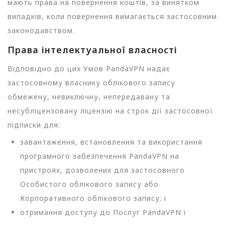
мають права на повернення коштів, за винятком
випадків, коли повернення вимагається застосовним
законодавством.
Права інтелектуальної власності
Відповідно до цих Умов PandaVPN надає
застосовному власнику облікового запису
обмежену, невиключну, непередавану та
несубліцензовану ліцензію на строк дії застосовної
підписки для:
завантаження, встановлення та використання
програмного забезпечення PandaVPN на
пристроях, дозволених для застосовного
Особистого облікового запису або
Корпоративного облікового запису; і
отримання доступу до Послуг PandaVPN і