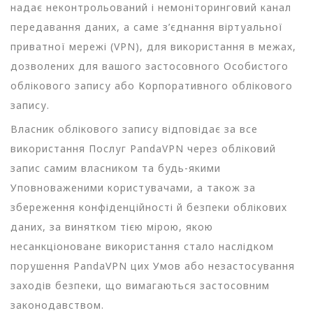
надає неконтрольований і немоніторинговий канал
передавання даних, а саме з’єднання віртуальної
приватної мережі (VPN), для використання в межах,
дозволених для вашого застосовного Особистого
облікового запису або Корпоративного облікового
запису.
Власник облікового запису відповідає за все
використання Послуг PandaVPN через обліковий
запис самим власником та будь-якими
Уповноваженими користувачами, а також за
збереження конфіденційності й безпеки облікових
даних, за винятком тією мірою, якою
несанкціоноване використання стало наслідком
порушення PandaVPN цих Умов або незастосування
заходів безпеки, що вимагаються застосовним
законодавством.