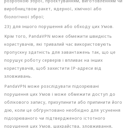
розробкою зброї, проєктуванням, виготовленням чи
виробництвом ракет, ядерної, хімічної або
біологічної зброї;
23) для іншого порушення або обходу цих Умов.
Крім того, PandaVPN може обмежити швидкість
користувачів, які тривалий час використовують
пропускну здатність для завантажень так, що це
порушує роботу серверів і впливає на інших
користувачів, щоб захистити IP-адреси від
зловживань.
PandaVPN може розслідувати підозрювані
порушення цих Умов і може обмежити доступ до
облікового запису, призупинити або припинити його
дію, коли це обґрунтовано необхідно для усунення
підозрюваного чи підтвердженого істотного
порушення цих Умов, шахрайства, зловживання,