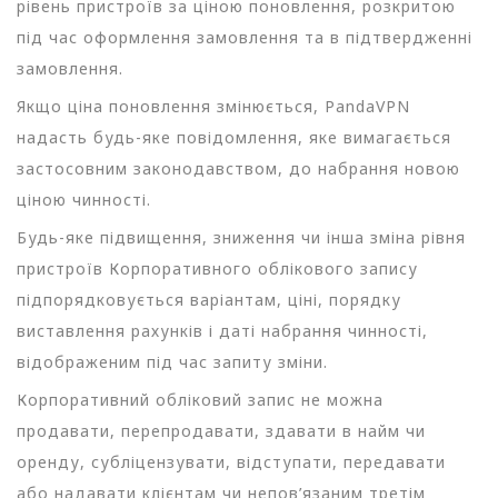
рівень пристроїв за ціною поновлення, розкритою
під час оформлення замовлення та в підтвердженні
замовлення.
Якщо ціна поновлення змінюється, PandaVPN
надасть будь-яке повідомлення, яке вимагається
застосовним законодавством, до набрання новою
ціною чинності.
Будь-яке підвищення, зниження чи інша зміна рівня
пристроїв Корпоративного облікового запису
підпорядковується варіантам, ціні, порядку
виставлення рахунків і даті набрання чинності,
відображеним під час запиту зміни.
Корпоративний обліковий запис не можна
продавати, перепродавати, здавати в найм чи
оренду, субліцензувати, відступати, передавати
або надавати клієнтам чи непов’язаним третім