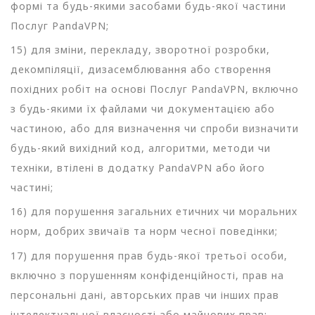
формі та будь-якими засобами будь-якої частини
Послуг PandaVPN;
15) для зміни, перекладу, зворотної розробки,
декомпіляції, дизасемблювання або створення
похідних робіт на основі Послуг PandaVPN, включно
з будь-якими їх файлами чи документацією або
частиною, або для визначення чи спроби визначити
будь-який вихідний код, алгоритми, методи чи
техніки, втілені в додатку PandaVPN або його
частині;
16) для порушення загальних етичних чи моральних
норм, добрих звичаїв та норм чесної поведінки;
17) для порушення прав будь-якої третьої особи,
включно з порушенням конфіденційності, прав на
персональні дані, авторських прав чи інших прав
інтелектуальної власності або майнових прав;