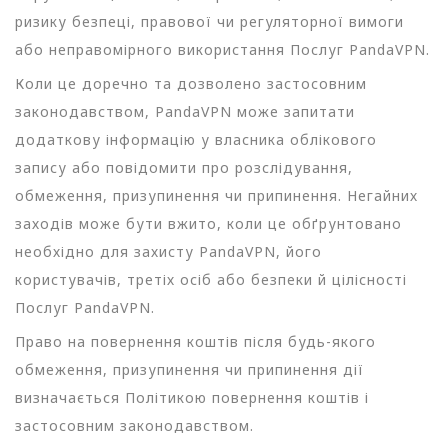
ризику безпеці, правової чи регуляторної вимоги
або неправомірного використання Послуг PandaVPN.
Коли це доречно та дозволено застосовним
законодавством, PandaVPN може запитати
додаткову інформацію у власника облікового
запису або повідомити про розслідування,
обмеження, призупинення чи припинення. Негайних
заходів може бути вжито, коли це обґрунтовано
необхідно для захисту PandaVPN, його
користувачів, третіх осіб або безпеки й цілісності
Послуг PandaVPN.
Право на повернення коштів після будь-якого
обмеження, призупинення чи припинення дії
визначається Політикою повернення коштів і
застосовним законодавством.