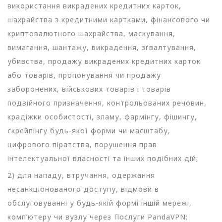
використання викрадених кредитних карток,
шахрайства з кредитними картками, фінансового чи
криптовалютного шахрайства, маскування,
вимагання, шантажу, викрадення, зґвалтування,
убивства, продажу викрадених кредитних карток
або товарів, пропонування чи продажу
заборонених, військових товарів і товарів
подвійного призначення, контрольованих речовин,
крадіжки особистості, зламу, фармінгу, фішингу,
скрейпінгу будь-якої форми чи масштабу,
цифрового піратства, порушення прав
інтелектуальної власності та інших подібних дій;
2) для нападу, втручання, одержання
несанкціонованого доступу, відмови в
обслуговуванні у будь-якій формі іншій мережі,
комп’ютеру чи вузлу через Послуги PandaVPN;