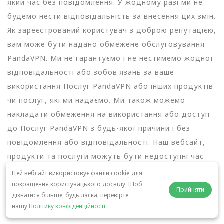
який час без повідомлення. У жодному разі ми не
будемо нести відповідальність за внесення цих змін.
Як зареєстрований користувач з доброю репутацією,
вам може бути надано обмежене обслуговування
PandaVPN. Ми не гарантуємо і не нестимемо жодної
відповідальності або зобов'язань за ваше
використання Послуг PandaVPN або інших продуктів
чи послуг, які ми надаємо. Ми також можемо
накладати обмеження на використання або доступ
до Послуг PandaVPN з будь-якої причини і без
повідомлення або відповідальності. Наш вебсайт,
продукти та послуги можуть бути недоступні час
від часу через людські, цифрові, механічні,
Цей вебсайт використовує файли cookie для
телекомунікаційні, програмні та інші збої. Ми не
покращення користувацького досвіду. Щоб
Прийняти
дізнатися більше, будь ласка, перевірте
можемо передбачити або контролювати, коли такі
нашу
Політику конфіденційності
.
простої можуть статися, і не можемо контролювати