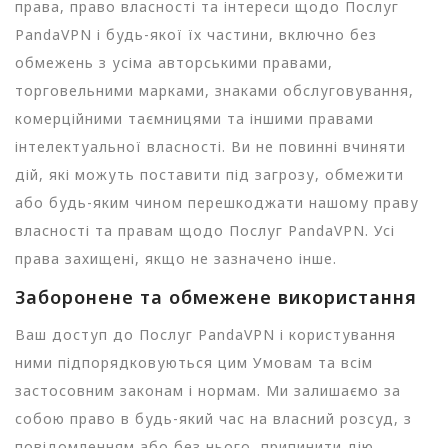
права, право власності та інтереси щодо Послуг
PandaVPN і будь-якої їх частини, включно без
обмежень з усіма авторськими правами,
торговельними марками, знаками обслуговування,
комерційними таємницями та іншими правами
інтелектуальної власності. Ви не повинні вчиняти
дій, які можуть поставити під загрозу, обмежити
або будь-яким чином перешкоджати нашому праву
власності та правам щодо Послуг PandaVPN. Усі
права захищені, якщо не зазначено інше.
Заборонене та обмежене використання
Ваш доступ до Послуг PandaVPN і користування
ними підпорядковуються цим Умовам та всім
застосовним законам і нормам. Ми залишаємо за
собою право в будь-який час на власний розсуд, з
повідомленням або без нього, припинити дію