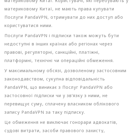
материковому Китаї. Користувачі, які перебувають у
материковому Китаї, не мають права купувати
Послуги PandaVPN, отримувати до них доступ або
користуватися ними.
Послуги PandaVPN і підписки також можуть бути
недоступні в інших країнах або регіонах через
правові, регуляторні, санкційні, платіжні,
платформні, технічні чи операційні обмеження.
У максимальному обсязі, дозволеному застосовним
законодавством, сукупна відповідальність
PandaVPN, що виникає з Послуг PandaVPN або
застосовної підписки чи у зв’язку з ними, не
перевищує суму, сплачену власником облікового
запису PandaVPN за таку підписку.
Це обмеження не виключає гонорари адвокатів,
судові витрати, засоби правового захисту,