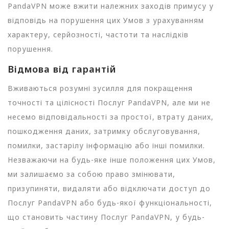
PandaVPN може вжити належних заходів примусу у
відповідь на порушення цих Умов з урахуванням
характеру, серйозності, частоти та наслідків
порушення.
Відмова від гарантій
Вживаються розумні зусилля для покращення
точності та цілісності Послуг PandaVPN, але ми не
несемо відповідальності за простої, втрату даних,
пошкодження даних, затримку обслуговування,
помилки, застарілу інформацію або інші помилки.
Незважаючи на будь-яке інше положення цих Умов,
ми залишаємо за собою право змінювати,
призупиняти, видаляти або відключати доступ до
Послуг PandaVPN або будь-якої функціональності,
що становить частину Послуг PandaVPN, у будь-