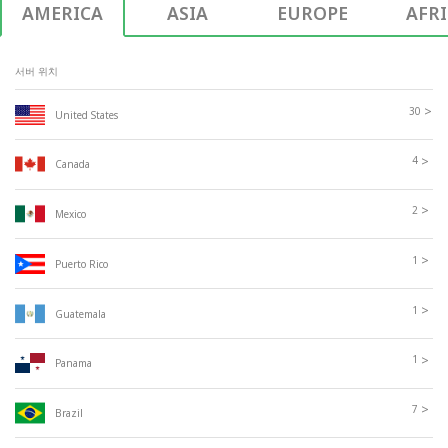
AMERICA
ASIA
EUROPE
AFR
서버 위치
>
30
United States
>
4
Canada
>
2
Mexico
>
1
Puerto Rico
>
1
Guatemala
>
1
Panama
>
7
Brazil