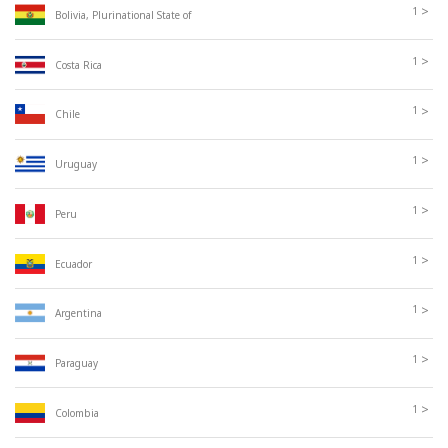
>
1
Bolivia, Plurinational State of
>
1
Costa Rica
>
1
Chile
>
1
Uruguay
>
1
Peru
>
1
Ecuador
>
1
Argentina
>
1
Paraguay
>
1
Colombia