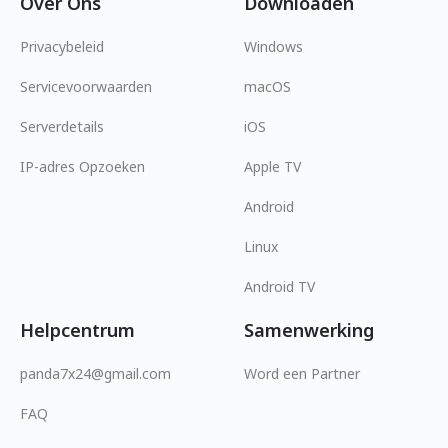
Over Ons
Downloaden
Privacybeleid
Windows
Servicevoorwaarden
macOS
Serverdetails
iOS
IP-adres Opzoeken
Apple TV
Android
Linux
Android TV
Helpcentrum
Samenwerking
panda7x24@gmail.com
Word een Partner
FAQ