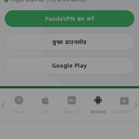
निःशुल्क परीक्षण और 7-दिन की मनी-बैक गारंटी
PandaVPN प्राप्त करें
मुफ्त डाउनलोड
Google Play
s
macOS
iOS
Apple TV
Android
Android TV