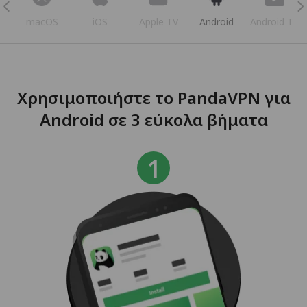
s
macOS
iOS
Apple TV
Android
Android TV
Χρησιμοποιήστε το PandaVPN για
Android σε 3 εύκολα βήματα