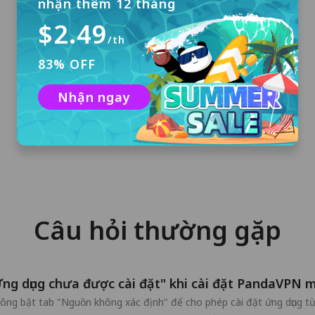
nhận thêm 12 tháng
$2.49
/th
Đăng nhập
83% OFF
Không cần đăng ký. Bạn sẽ nhận được tài
Nhận ngay
khoản dùng thử miễn phí 3 ngày với đăng
nhập tự động nếu bạn cài đặt PandaVPN lần
đầu tiên.
Câu hỏi thường gặp
Ứng dụng chưa được cài đặt" khi cài đặt PandaVPN 
hông bật tab "Nguồn không xác định" để cho phép cài đặt ứng dụng từ