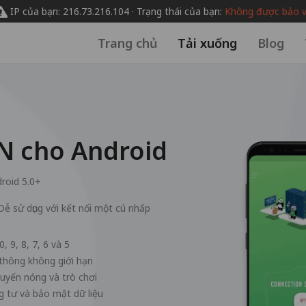
IP của bạn: 216.73.216.104 · Trạng thái của bạn:
Không được bảo 
Trang chủ
Tải xuống
Blog
N cho Android
roid 5.0+
Dễ sử dụng với kết nối một cú nhấp
, 9, 8, 7, 6 và 5
thông không giới hạn
 tuyến nóng và trò chơi
 tư và bảo mật dữ liệu