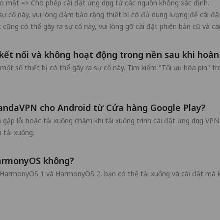
o mật => Cho phép cài đặt ứng dụng từ các nguồn không xác định.
 sự cố này, vui lòng đảm bảo rằng thiết bị có đủ dung lượng để cài đ
ng có thể gây ra sự cố này, vui lòng gỡ cài đặt phiên bản cũ và cài 
ết nối và không hoạt động trong nền sau khi hoàn 
một số thiết bị có thể gây ra sự cố này. Tìm kiếm "Tối ưu hóa pin" t
 PandaVPN cho Android từ Cửa hàng Google Play?
ặp lỗi hoặc tải xuống chậm khi tải xuống trình cài đặt ứng dụng VPN
 tải xuống.
HarmonyOS không?
HarmonyOS 1 và HarmonyOS 2, bạn có thể tải xuống và cài đặt mà k