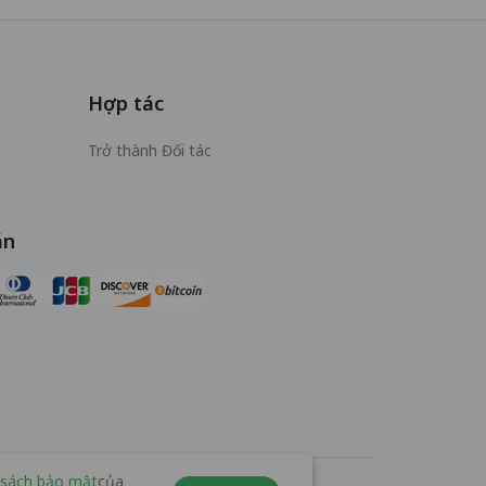
Hợp tác
Trở thành Đối tác
án
 sách bảo mật
của