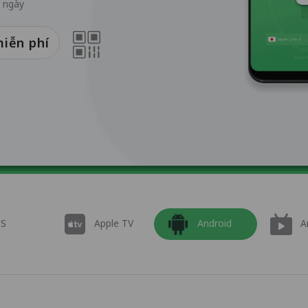
7 ngày
miễn phí
OS
Apple TV
Android
A