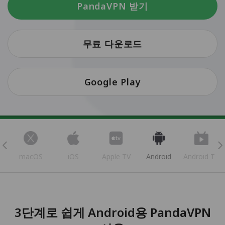
PandaVPN 받기
무료 다운로드
Google Play
s
macOS
iOS
Apple TV
Android
Android TV
3단계로 쉽게 Android용 PandaVPN