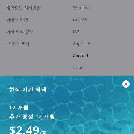
개인정보 처리방침
Windows
서비스 약관
macOS
서버 세부 정보
iOS
IP 주소 조회
Apple TV
Android
Linux
Android TV
한정 기간 혜택
도움말 센터
협력
panda7x24@gmail.com
제휴 파트너 되기
12 개월
추가 증정 12 개월
FAQ
$2.49
결제 방법
/월