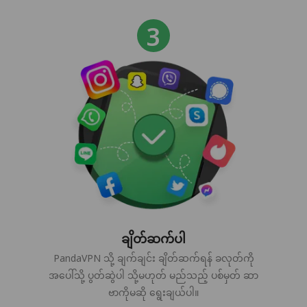
ချိတ်ဆက်ပါ
PandaVPN သို့ ချက်ချင်း ချိတ်ဆက်ရန် ခလုတ်ကို
အပေါ်သို့ ပွတ်ဆွဲပါ သို့မဟုတ် မည်သည့် ပစ်မှတ် ဆာ
ဗာကိုမဆို ရွေးချယ်ပါ။