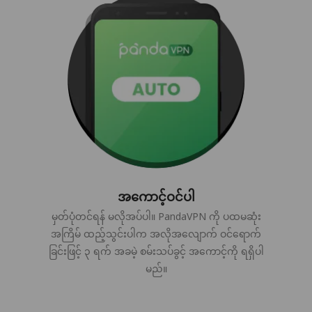
အကောင့်ဝင်ပါ
မှတ်ပုံတင်ရန် မလိုအပ်ပါ။ PandaVPN ကို ပထမဆုံး
အကြိမ် ထည့်သွင်းပါက အလိုအလျောက် ဝင်ရောက်
ခြင်းဖြင့် ၃ ရက် အခမဲ့ စမ်းသပ်ခွင့် အကောင့်ကို ရရှိပါ
မည်။