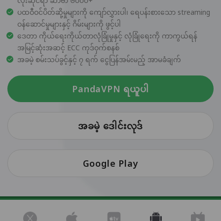
လုံးဆိုင်ရာ ဆာဗာ ၆၀၀၀+
ပထဝီဝင်ပိတ်ဆို့မှုများကို ကျော်လွှားပါ၊ ရေပန်းစားသော streaming
ဝန်ဆောင်မှုများနှင့် ဂိမ်းများကို ဖွင့်ပါ
ဒေတာ ကိုယ်ရေးကိုယ်တာလုံခြုံမှုနှင့် လုံခြုံရေးကို ကာကွယ်ရန်
အမြင့်ဆုံးအဆင့် ECC ကုဒ်ဝှက်စနစ်
အခမဲ့ စမ်းသပ်ခွင့်နှင့် ၇ ရက် ငွေပြန်အမ်းမည့် အာမခံချက်
PandaVPN ရယူပါ
အခမဲ့ ဒေါင်းလုဒ်
Google Play