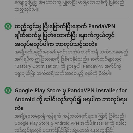
ကျေးဇူးပြု၍ အဟောင်းကို ဖြုတ်ပြီး ဗားရှင်းအသစ်ကို ပြန်လည်
ထည့်သွင်းပါ။
ထည့်သွင်းမှု ပြီးမြောက်ပြီးနောက် PandaVPN
ချိတ်ဆက်မှု ပြတ်တောက်ပြီး နောက်ကွယ်တွင်
အလုပ်မလုပ်ပါက ဘာလုပ်သင့်သလဲ။
အချို့စက်ပစ္စည်းများ၏ မူရင်း အက်ပ် ဘက်ထရီ သက်သာစေမည့်
အင်္ဂါရပ်က ဤပြဿနာကို ဖြစ်စေနိုင်သည်။ ဆက်တင်များတွင်
"Battery Optimization" ကို ရှာဖွေပါ၊ PandaVPN အက်ပ်ကို
ရွေးချယ်ပြီး ဘက်ထရီ သက်သာစေမည့် စနစ်ကို ပိတ်ပါ။
Google Play Store မှ PandaVPN installer for
Android ကို ဒေါင်းလုဒ်လုပ်၍ မရပါက ဘာလုပ်ရမ
လဲ။
အချို့ဒေသများရှိ ကွန်ရက် ကန့်သတ်ချက်များကြောင့် ဖြစ်သည်။
Google Play Store မှ Android VPN အက်ပ် installer ကို ဒေါင်း
လုဒ်လုပ်ရာတွင် မအောင်မြင်ခြင်း သို့မဟုတ် နှေးကွေးခြင်း