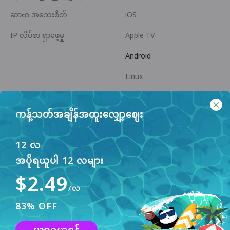
ဆာဗာ အသေးစိတ်
iOS
IP လိပ်စာ ရှာဖွေမှု
Apple TV
Android
Linux
Android TV
ကန့်သတ်အချိန်အထူးလျှော့ဈေး
အကူအညီ စင်တာ
ပူးပေါင်းဆောင်ရွက်မှု
panda7x24@gmail.com
မိတ်ဖက်ဖြစ်ပါ
12 လ
အပိုရယူပါ 12 လများ
ပြဿနာများ
$2.49
ငွေပေးချေမှု နည်းလမ်း
/လ
83% OFF
ဤဝဘ်ဆိုက်သည် အသုံးပြုသူ အတွေ့အကြုံ မြှင့်တင်ရန်
cookies များကို အသုံးပြုသည်။ ပိုမို သိရှိရန်
လက်ခံပါသည်