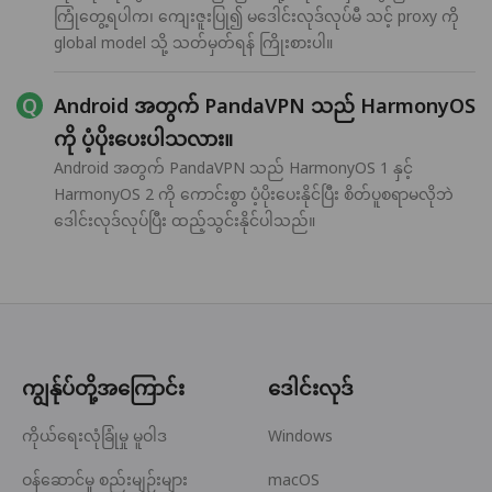
ကြုံတွေ့ရပါက၊ ကျေးဇူးပြု၍ မဒေါင်းလုဒ်လုပ်မီ သင့် proxy ကို
global model သို့ သတ်မှတ်ရန် ကြိုးစားပါ။
Android အတွက် PandaVPN သည် HarmonyOS
ကို ပံ့ပိုးပေးပါသလား။
Android အတွက် PandaVPN သည် HarmonyOS 1 နှင့်
HarmonyOS 2 ကို ကောင်းစွာ ပံ့ပိုးပေးနိုင်ပြီး စိတ်ပူစရာမလိုဘဲ
ဒေါင်းလုဒ်လုပ်ပြီး ထည့်သွင်းနိုင်ပါသည်။
ကျွန်ုပ်တို့အကြောင်း
ဒေါင်းလုဒ်
ကိုယ်ရေးလုံခြုံမှု မူဝါဒ
Windows
ဝန်ဆောင်မှု စည်းမျဉ်းများ
macOS