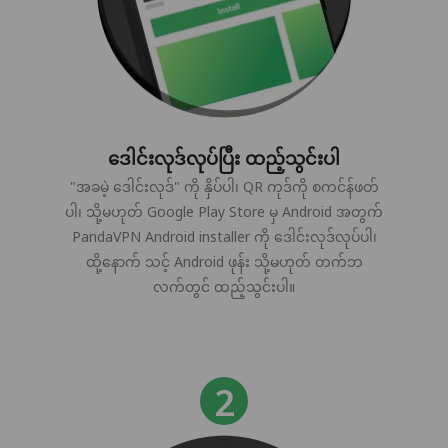
ဒေါင်းလုဒ်လုပ်ပြီး ထည့်သွင်းပါ
"အခမဲ့ ဒေါင်းလုဒ်" ကို နှိပ်ပါ၊ QR ကုဒ်ကို စကင်န်ဖတ်
ပါ၊ သို့မဟုတ် Google Play Store မှ Android အတွက်
PandaVPN Android installer ကို ဒေါင်းလုဒ်လုပ်ပါ၊
ထို့နောက် သင့် Android ဖုန်း သို့မဟုတ် တက်ဘ
လက်တွင် ထည့်သွင်းပါ။