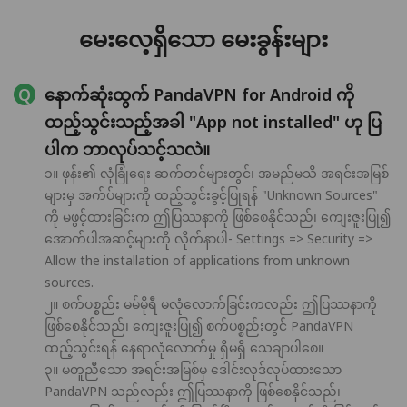
မေးလေ့ရှိသော မေးခွန်းများ
နောက်ဆုံးထွက် PandaVPN for Android ကို
ထည့်သွင်းသည့်အခါ "App not installed" ဟု ပြ
ပါက ဘာလုပ်သင့်သလဲ။
၁။ ဖုန်း၏ လုံခြုံရေး ဆက်တင်များတွင်၊ အမည်မသိ အရင်းအမြစ်
များမှ အက်ပ်များကို ထည့်သွင်းခွင့်ပြုရန် "Unknown Sources"
ကို မဖွင့်ထားခြင်းက ဤပြဿနာကို ဖြစ်စေနိုင်သည်၊ ကျေးဇူးပြု၍
အောက်ပါအဆင့်များကို လိုက်နာပါ- Settings => Security =>
Allow the installation of applications from unknown
sources.
၂။ စက်ပစ္စည်း မမ်မိုရီ မလုံလောက်ခြင်းကလည်း ဤပြဿနာကို
ဖြစ်စေနိုင်သည်၊ ကျေးဇူးပြု၍ စက်ပစ္စည်းတွင် PandaVPN
ထည့်သွင်းရန် နေရာလုံလောက်မှု ရှိမရှိ သေချာပါစေ။
၃။ မတူညီသော အရင်းအမြစ်မှ ဒေါင်းလုဒ်လုပ်ထားသော
PandaVPN သည်လည်း ဤပြဿနာကို ဖြစ်စေနိုင်သည်၊