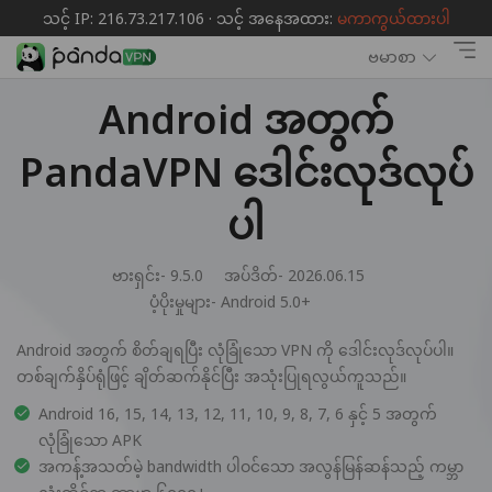
သင့် IP: 216.73.217.106 · သင့် အနေအထား:
မကာကွယ်ထားပါ
ဗမာစာ
Android အတွက်
PandaVPN ဒေါင်းလုဒ်လုပ်
ပါ
ဗားရှင်း- 9.5.0
အပ်ဒိတ်- 2026.06.15
ပံ့ပိုးမှုများ-
Android 5.0+
Android အတွက် စိတ်ချရပြီး လုံခြုံသော VPN ကို ဒေါင်းလုဒ်လုပ်ပါ။
တစ်ချက်နှိပ်ရုံဖြင့် ချိတ်ဆက်နိုင်ပြီး အသုံးပြုရလွယ်ကူသည်။
Android 16, 15, 14, 13, 12, 11, 10, 9, 8, 7, 6 နှင့် 5 အတွက်
လုံခြုံသော APK
အကန့်အသတ်မဲ့ bandwidth ပါဝင်သော အလွန်မြန်ဆန်သည့် ကမ္ဘာ