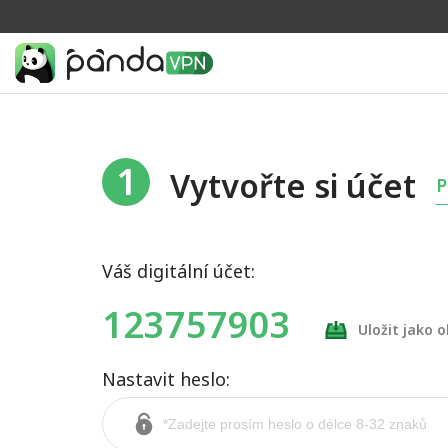
1
Vytvořte si účet
P
Váš digitální účet:
123757903
Uložit jako 
Nastavit heslo: