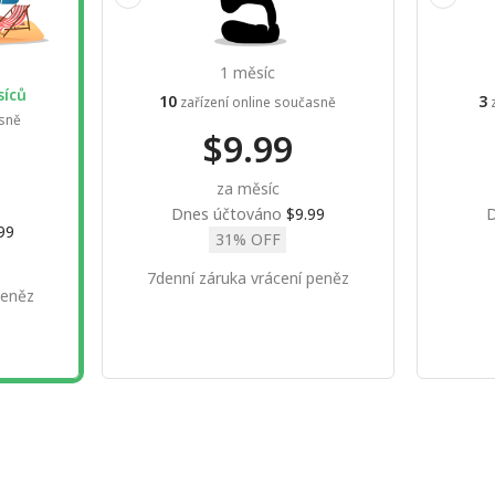
1 měsíc
síců
10
3
zařízení online současně
z
asně
$9.99
za měsíc
Dnes účtováno
$9.99
D
99
31% OFF
7denní záruka vrácení peněz
peněz