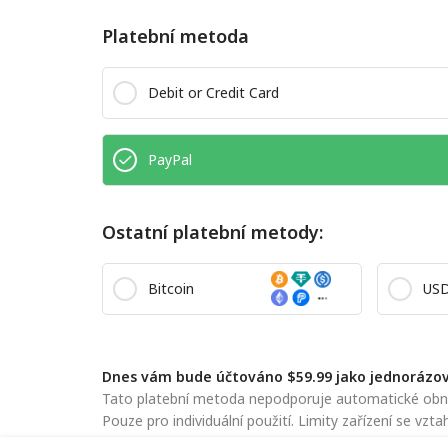
Platební metoda
Debit or Credit Card
PayPal
Ostatní platební metody:
Bitcoin
US
Dnes vám bude účtováno $59.99 jako jednorázov
Tato platební metoda nepodporuje automatické obnov
Pouze pro individuální použití. Limity zařízení se vztah
Odesláním tohoto formuláře souhlasíte s našimi
Zás