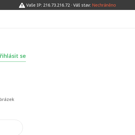
Vaše IP: 216.73.216.72 · Váš stav:
Nechráněno
řihlásit se
obrázek