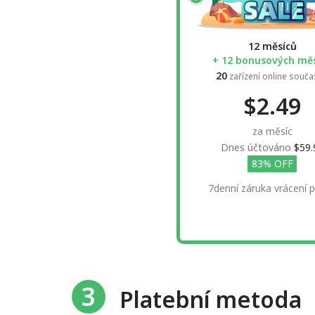
12 měsíců
+ 12 bonusových mě
20
zařízení online souč
$2.49
za měsíc
Dnes účtováno
$59.
83% OFF
7denní záruka vrácení 
3
Platební metoda