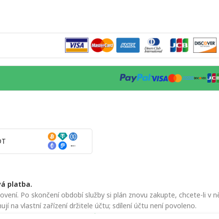
DT
á platba.
ení. Po skončení období služby si plán znovu zakupte, chcete-li v 
ují na vlastní zařízení držitele účtu; sdílení účtu není povoleno.
adami ochrany osobních údajů
a
Podmínkami služby
.