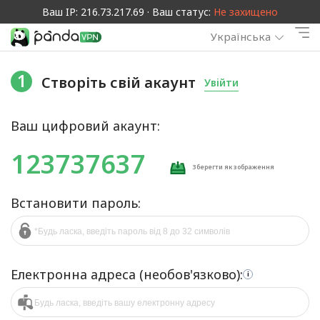
Ваш IP: 216.73.217.69 · Ваш статус:
Не захищено
Українська
1
Створіть свій акаунт
Увійти
Ваш цифровий акаунт:
123737637
Зберегти як зображення
Встановити пароль:
Електронна адреса (необов'язково):
i