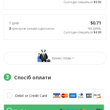
Сьогодні спишеться
$9.99
$0.71
7 днів
на день
3
пристроїв онлайн одночасно
Сьогодні спишеться
$4.99
Бізнес-план >
3
Спосіб оплати
Debit or Credit Card