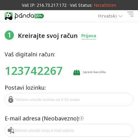
Vaš IP: 216.73.217.172 · Vaš Status:
Nezaštićen
Hrvatski
1
Kreirajte svoj račun
Prijava
Vaš digitalni račun:
123742267
Spremi kao sliku
Postavi lozinku:
E-mail adresa (Neobavezno):
i