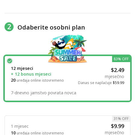
2
Odaberite osobni plan
83% OFF
12 mjeseci
$2.49
+ 12 bonus mjeseci
mjesečno
20
uređaja online istovremeno
Danas se naplaćuje
$59.99
7-dnevno jamstvo povrata novca
31% OFF
$9.99
1 mjesec
mjesečno
10
uređaja online istovremeno