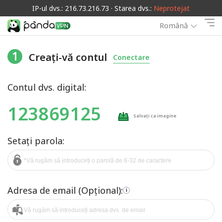
IP-ul dvs.: 216.73.216.73 · Starea dvs.:
Neprotejat
Română
1
Creați-vă contul
Conectare
Contul dvs. digital:
123869125
Salvați ca imagine
Setați parola:
Adresa de email (Opțional):
i