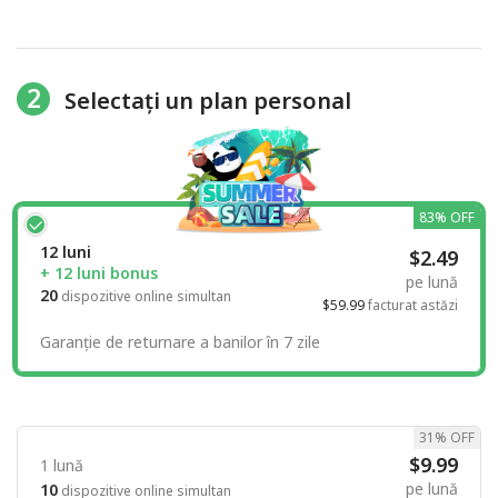
2
Selectați un plan personal
83% OFF
12 luni
$2.49
+ 12 luni bonus
pe lună
20
dispozitive online simultan
$59.99
facturat astăzi
Garanție de returnare a banilor în 7 zile
31% OFF
$9.99
1 lună
pe lună
10
dispozitive online simultan