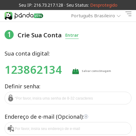
Seu IP: 216.73.217.128 · Seu Status:
Desprotegido
Português Brasileiro
1
Crie Sua Conta
Entrar
Sua conta digital:
123862134
Salvar como Imagem
Definir senha:
Endereço de e-mail (Opcional):
i