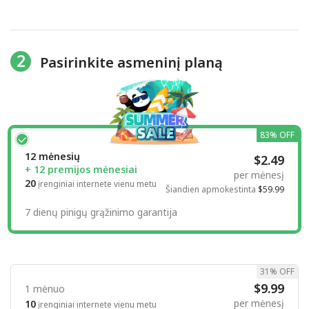
2
Pasirinkite asmeninį planą
83% OFF
12 mėnesių
$2.49
+ 12 premijos mėnesiai
per mėnesį
20
įrenginiai internete vienu metu
Šiandien apmokestinta
$59.99
7 dienų pinigų grąžinimo garantija
31% OFF
$9.99
1 mėnuo
per mėnesį
10
įrenginiai internete vienu metu