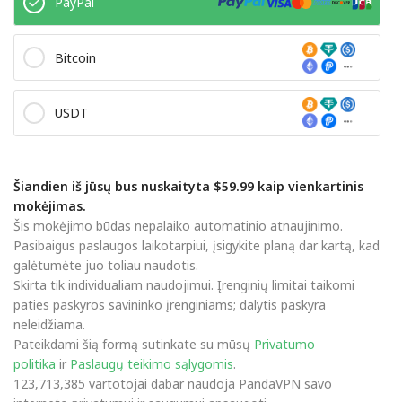
PayPal
Bitcoin
USDT
Šiandien iš jūsų bus nuskaityta $59.99 kaip vienkartinis
mokėjimas.
Šis mokėjimo būdas nepalaiko automatinio atnaujinimo.
Pasibaigus paslaugos laikotarpiui, įsigykite planą dar kartą, kad
galėtumėte juo toliau naudotis.
Skirta tik individualiam naudojimui. Įrenginių limitai taikomi
paties paskyros savininko įrenginiams; dalytis paskyra
neleidžiama.
Pateikdami šią formą sutinkate su mūsų
Privatumo
politika
ir
Paslaugų teikimo sąlygomis
.
123,713,385 vartotojai dabar naudoja PandaVPN savo