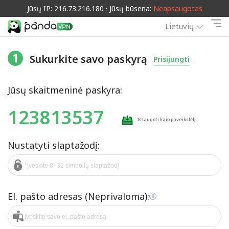
Jūsų IP: 216.73.216.180 · Jūsų būsena:
Neapsaugotas
Lietuvių
1
Sukurkite savo paskyrą
Prisijungti
Jūsų skaitmeninė paskyra:
123813537
Išsaugoti kaip paveikslėlį
Nustatyti slaptažodį:
El. pašto adresas (Neprivaloma):
i